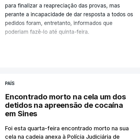
para finalizar a reapreciação das provas, mas
perante a incapacidade de dar resposta a todos os
pedidos foram, entretanto, informados que
poderiam fazê-lo até quinta-feira.
A intenção era que os resultados fossem
VER MAIS
publicados no dia seguinte (sexta-feira), o que
poderá não acontecer.
PAÍS
No domingo, estavam concluídos cerca de 50 por
cento dos mais de 20 mil pedidos de reapreciação,
Encontrado morto na cela um dos
mas Cristina Mota, porta-voz da Missão Escola
detidos na apreensão de cocaína
Pública, tem dúvidas de que o processo esteja
em Sines
concluído a tempo.
Foi esta quarta-feira encontrado morto na sua
cela na cadeia anexa à Polícia Judiciária de
"Durante o fim de semana e nos últimos dias,