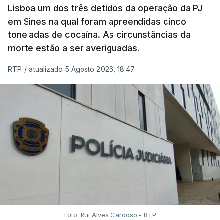
Lisboa um dos três detidos da operação da PJ
apercebamo-nos que ainda estão a ser
em Sines na qual foram apreendidas cinco
convocados professores para reapreciações"
,
toneladas de cocaína. As circunstâncias da
disse a professora à agência Lusa.
"Será
morte estão a ser averiguadas.
praticamente impossível termos a totalidade
das reapreciações na sexta-feira".
RTP
/
atualizado 5 Agosto 2026, 18:47
Segundo os docentes, o processo de reapreciação
está a enfrentar vários constrangimentos. Há
casos em que faltam os modelos preenchidos
pelos alunos com a alegação justificativa para o
pedido de reapreciação, ou os documentos que os
relatores devem preencher.
"Este é um processo muito mais burocrático"
,
sublinhou Cristina Mota, afirmando que, além do
prazo apertado e do volume de trabalho, alguns
Foto: Rui Alves Cardoso - RTP