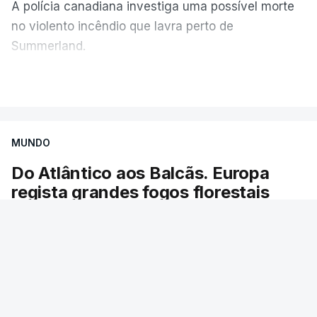
A polícia canadiana investiga uma possível morte
no violento incêndio que lavra perto de
Summerland.
VER MAIS
Éum cenário de terror, descreve o primeiro-ministro
da Columbia Britânica, David Iby.
MUNDO
Do Atlântico aos Balcãs. Europa
ERRO
100
regista grandes fogos florestais
ERROR ON HTML5 MEDIA ELEMENT
As chamas obrigaram à evacuação de dezenas
ESTE CONTEÚDO ESTÁ NESTE
de localidades. Desde maio, já ardeu uma área
MOMENTO INDISPONÍVEL
igual à do Luxemburgo.
RTP
/
9 Agosto 2026, 13:12