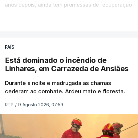
anos depois, ainda tem promessas de recuperação
por cumprir.
VER MAIS
ERRO
100
PAÍS
ERROR ON HTML5 MEDIA ELEMENT
Está dominado o incêndio de
Linhares, em Carrazeda de Ansiães
ESTE CONTEÚDO ESTÁ NESTE
MOMENTO INDISPONÍVEL
Durante a noite e madrugada as chamas
cederam ao combate. Ardeu mato e floresta.
RTP
/
9 Agosto 2026, 07:59