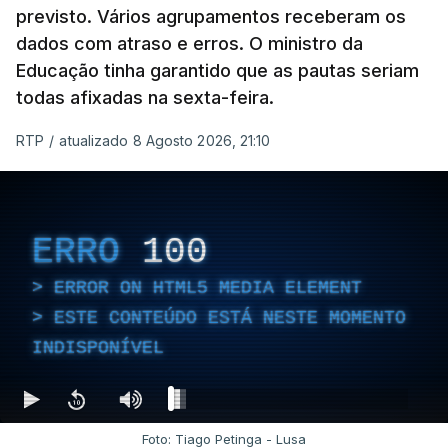
previsto. Vários agrupamentos receberam os
dados com atraso e erros. O ministro da
Educação tinha garantido que as pautas seriam
todas afixadas na sexta-feira.
RTP
/
atualizado 8 Agosto 2026, 21:10
ERRO
100
ERROR ON HTML5 MEDIA ELEMENT
ESTE CONTEÚDO ESTÁ NESTE MOMENTO
INDISPONÍVEL
Foto: Tiago Petinga - Lusa