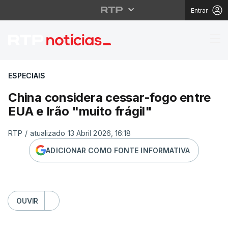
Entrar
China considera cessar
ESPECIAIS
China considera cessar-fogo entre
EUA e Irão "muito frágil"
RTP
/
atualizado 13 Abril 2026, 16:18
ADICIONAR COMO FONTE INFORMATIVA
OUVIR