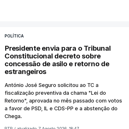
essa reforma específica".
VER MAIS
António José Seguro entende que a reforma reúne
treze apoios sociais "num só" e pretende "tornar o
POLÍTICA
sistema mais simples, mais justo e transparente".
Presidente envia para o Tribunal
"Sempre que seja possível reduzir burocracias,
Constitucional decreto sobre
eliminar sobreposições e garantir que os apoios
concessão de asilo e retorno de
chegam a quem mais necessita, estaremos a dar
estrangeiros
um passo na direção certa", argumenta o
António José Seguro solicitou ao TC a
Presidente da República.
fiscalização preventiva da chama "Lei do
Retorno", aprovada no mês passado com votos
Assegurar que "ninguém é
a favor de PSD, IL e CDS-PP e a abstenção do
prejudicado"
Chega.
RTP
/
atualizado 7 Agosto 2026, 18:47