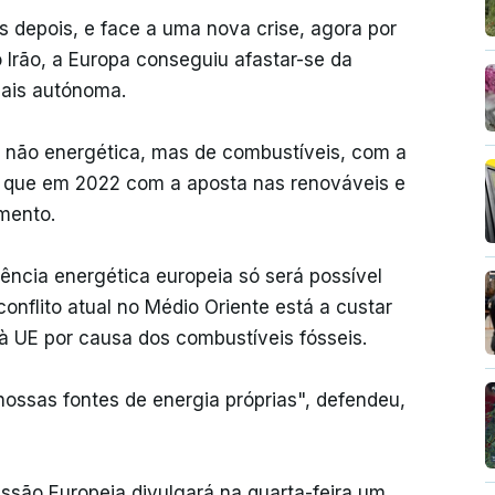
 depois, e face a uma nova crise, agora por
 Irão, a Europa conseguiu afastar-se da
mais autónoma.
l não energética, mas de combustíveis, com a
o que em 2022 com a aposta nas renováveis e
mento.
ência energética europeia só será possível
onflito atual no Médio Oriente está a custar
 à UE por causa dos combustíveis fósseis.
nossas fontes de energia próprias", defendeu,
são Europeia divulgará na quarta-feira um