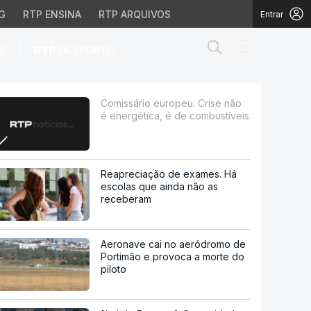
G
RTP ENSINA
RTP ARQUIVOS
Entrar
Abrir campo de
|
S
RTP
DESPORTO
ca, é de combustíveis
Comissário europeu. Crise não
é energética, é de combustíveis
Reapreciação de exames. Há
escolas que ainda não as
receberam
Aeronave cai no aeródromo de
Portimão e provoca a morte do
piloto