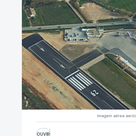
Imagem aérea aeród
OUVIR