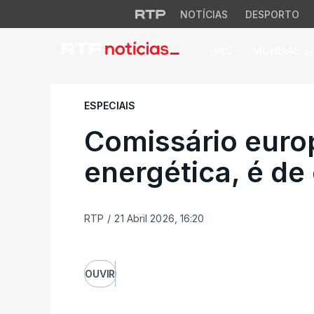
NOTÍCIAS
DESPORTO
PAÍS
MUNDIAL 2
Comissário europeu
ESPECIAIS
Comissário europ
energética, é de
RTP
/
21 Abril 2026, 16:20
OUVIR