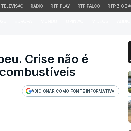
TELEVISÃO
RÁDIO
RTP PLAY
RTP PALCO
RTP ZIG ZA
026
EUROPA
MUNDO
OPINIÃO
VÍDEOS
ÁUDIO
. Crise não é energéti
eu. Crise não é
 combustíveis
ADICIONAR COMO FONTE INFORMATIVA