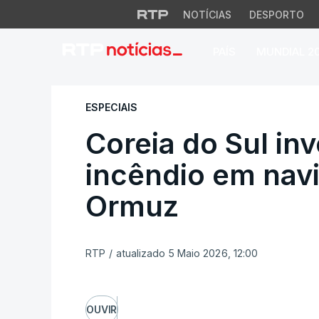
NOTÍCIAS
DESPORTO
PAÍS
MUNDIAL 2
Coreia do Sul inve
ESPECIAIS
Coreia do Sul in
incêndio em navi
Ormuz
RTP
/
atualizado 5 Maio 2026, 12:00
OUVIR