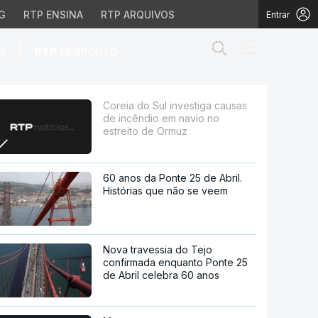
G
RTP ENSINA
RTP ARQUIVOS
Entrar
Abrir campo de
|
S
RTP
DESPORTO
o em navio no estreito 
Coreia do Sul investiga causas
de incêndio em navio no
estreito de Ormuz
60 anos da Ponte 25 de Abril.
Histórias que não se veem
Nova travessia do Tejo
confirmada enquanto Ponte 25
de Abril celebra 60 anos