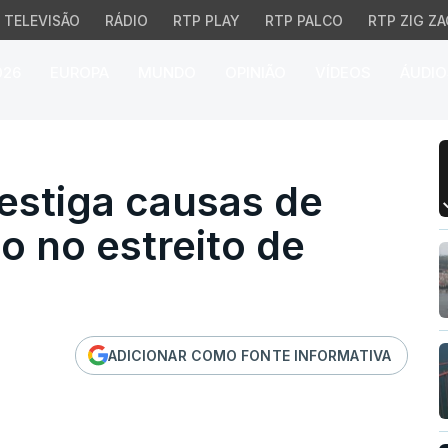
TELEVISÃO
RÁDIO
RTP PLAY
RTP PALCO
RTP ZIG ZA
026
EUROPA
MUNDO
OPINIÃO
VÍDEOS
ÁUDIO
stiga causas de incêndi
vestiga causas de
o no estreito de
ADICIONAR COMO FONTE INFORMATIVA