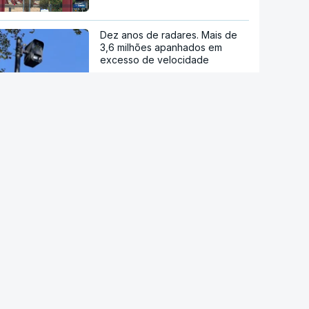
Dez anos de radares. Mais de
3,6 milhões apanhados em
excesso de velocidade
Eclipse solar total. Procura por
óculos certificados está a
aumentar
RTP suspende novas
atribuições de subsídios
questionados em auditoria da
IGF
Alzheimer com diagnóstico
simples e rápido com teste ao
sangue