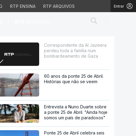
G
RTP ENSINA
RTP ARQUIVOS
Entrar
Abrir campo de
|
S
RTP
DESPORTO
da a família num bomba
Correspondente da Al Jazeera
perdeu toda a família num
bombardeamento de Gaza
60 anos da ponte 25 de Abril.
Histórias que não se veem
Entrevista a Nuno Duarte sobre
a ponte 25 de Abril. "Ainda hoje
somos um país de paradoxos"
Ponte 25 de Abril celebra seis