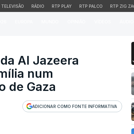
TELEVISÃO
RÁDIO
RTP PLAY
RTP PALCO
RTP ZIG ZA
026
EUROPA
MUNDO
OPINIÃO
VÍDEOS
ÁUDIO
 Al Jazeera perdeu to
da Al Jazeera
mília num
 de Gaza
ADICIONAR COMO FONTE INFORMATIVA