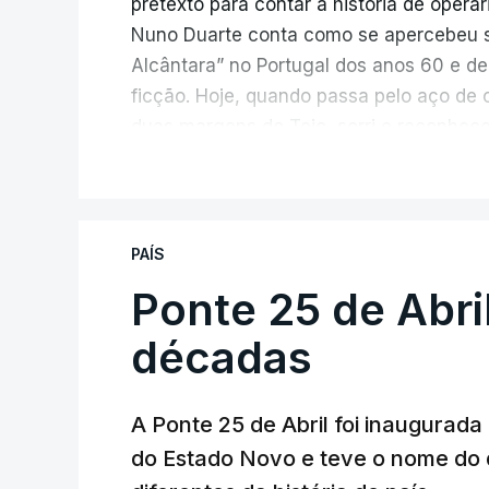
pretexto para contar a história de operá
Nuno Duarte conta como se apercebeu s
Alcântara” no Portugal dos anos 60 e de
ficção. Hoje, quando passa pelo aço de 
duas margens do Tejo, sorri e reconhec
inesperada, através da literatura.
V
Em
“Pés de Barro”,
lê-se a história ficc
infraestrutura, à época, a maior ponte 
PAÍS
diárias dos que a construíram dão tamb
Ponte 25 de Abri
num contraste entre o apogeu da engenh
regime em declínio, com a guerra coloni
décadas
Esse contraste persistente entre a opul
A Ponte 25 de Abril foi inaugurad
dia em que se assinalam os 60 anos da p
do Estado Novo e teve o nome do 
entrevista à RTP, quais as fontes de ins