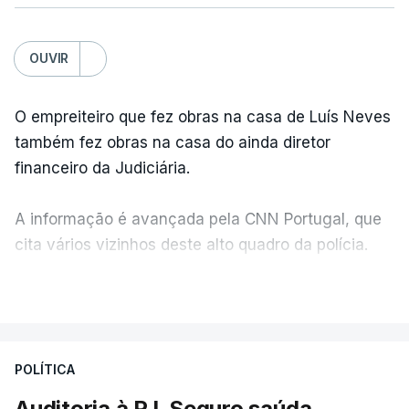
OUVIR
O empreiteiro que fez obras na casa de Luís Neves
também fez obras na casa do ainda diretor
financeiro da Judiciária.
A informação é avançada pela CNN Portugal, que
cita vários vizinhos deste alto quadro da polícia.
VER MAIS
Foi o diretor financeiro, Álvaro Pires, que assumiu a
responsabilidade de sugerir as instalações da
Construbarcelos para acolher um atrelado
POLÍTICA
apreendido numa operação de droga.
Auditoria à PJ. Seguro saúda