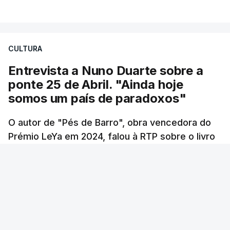
VER MAIS
Foi o diretor financeiro, Álvaro Pires, que assumiu a
responsabilidade de sugerir as instalações da
Construbarcelos para acolher um atrelado
CULTURA
apreendido numa operação de droga.
Entrevista a Nuno Duarte sobre a
ponte 25 de Abril. "Ainda hoje
somos um país de paradoxos"
O autor de "Pés de Barro", obra vencedora do
Prémio LeYa em 2024, falou à RTP sobre o livro
que tem como pano de fundo a construção da
ponte 25 de Abril. Sessenta anos passados
desde a inauguração deste elemento
incontornável da cidade de Lisboa, Nuno Duarte
argumenta que Portugal continua a ser um país
de contrastes, tal como na década em que a