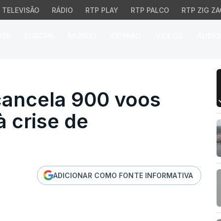
TELEVISÃO
RÁDIO
RTP PLAY
RTP PALCO
RTP ZIG ZA
026
EUROPA
MUNDO
OPINIÃO
VÍDEOS
ÁUDIO
ancela 900 voos até julh
 cancela 900 voos
à crise de
ADICIONAR COMO FONTE INFORMATIVA