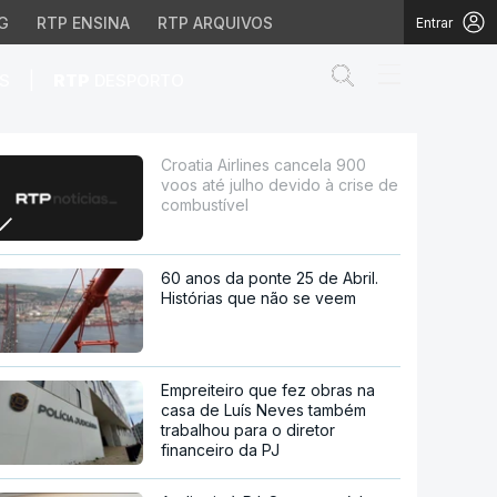
G
RTP ENSINA
RTP ARQUIVOS
Entrar
Abrir campo de
|
S
RTP
DESPORTO
o devido à crise de comb
Croatia Airlines cancela 900
voos até julho devido à crise de
combustível
60 anos da ponte 25 de Abril.
Histórias que não se veem
Empreiteiro que fez obras na
casa de Luís Neves também
trabalhou para o diretor
financeiro da PJ