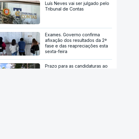
Luís Neves vai ser julgado pelo
Tribunal de Contas
Exames. Governo confirma
afixação dos resultados da 2ª
fase e das reapreciações esta
sexta-feira
Prazo para as candidaturas ao
ensino superior termina esta
quinta-feira
Viajavam com crianças
africanas. PJ deteve dois
homens por suspeitas de tráfico
de pessoas
"Ceuta ainda não voltou à
normalidade". Junta Autónoma