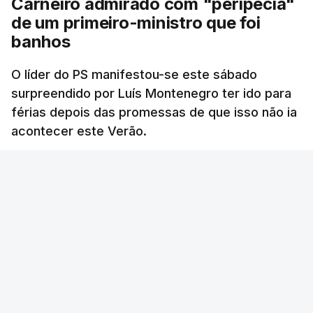
Carneiro admirado com "peripécia"
de um primeiro-ministro que foi
banhos
O líder do PS manifestou-se este sábado
surpreendido por Luís Montenegro ter ido para
férias depois das promessas de que isso não ia
acontecer este Verão.
RTP
/
atualizado 8 Agosto 2026, 21:26
ERRO
100
ERROR ON HTML5 MEDIA ELEMENT
ESTE CONTEÚDO ESTÁ NESTE MOMENTO
INDISPONÍVEL