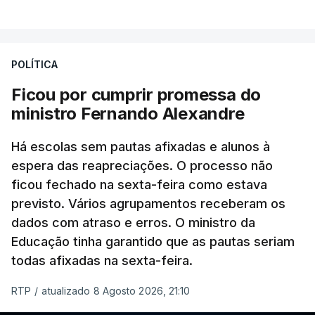
VER MAIS
Éum cenário de terror, descreve o primeiro-ministro
da Columbia Britânica, David Iby.
POLÍTICA
Ficou por cumprir promessa do
ERRO
100
ministro Fernando Alexandre
ERROR ON HTML5 MEDIA ELEMENT
Há escolas sem pautas afixadas e alunos à
ESTE CONTEÚDO ESTÁ NESTE
espera das reapreciações. O processo não
MOMENTO INDISPONÍVEL
ficou fechado na sexta-feira como estava
previsto. Vários agrupamentos receberam os
dados com atraso e erros. O ministro da
Educação tinha garantido que as pautas seriam
As autoridades canadianas estimam que vai levar
todas afixadas na sexta-feira.
dias ou semanas para controlar o fogo. Mais de
RTP
/
atualizado 8 Agosto 2026, 21:10
dois mil operacionais estão no terreno no combate