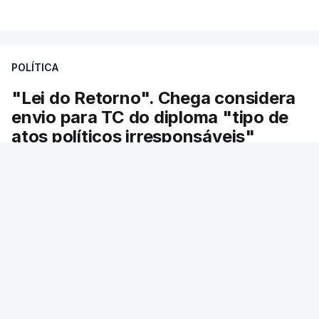
POLÍTICA
"Lei do Retorno". Chega considera
envio para TC do diploma "tipo de
atos políticos irresponsáveis"
O Chega emitiu este sábado um comunicado
dizendo que o envio pelo Presidente da
República António José Seguro do diploma
sobre concessão de asilo e retorno de
estrangeiros para análise do tribunal
constitucional de “enorme gravidade”,
especialmente num contexto em que milhares
de pessoas invadiram Ceuta para chegarem à