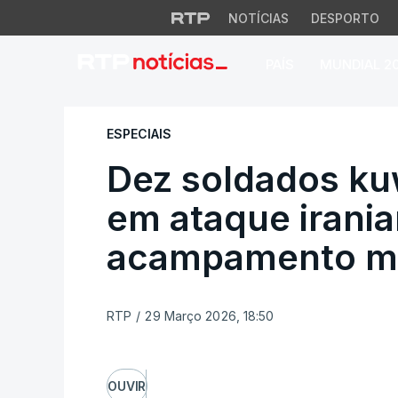
NOTÍCIAS
DESPORTO
PAÍS
MUNDIAL 2
Dez soldados kuwa
ESPECIAIS
Dez soldados kuw
em ataque irani
acampamento mil
RTP
/
29 Março 2026, 18:50
OUVIR