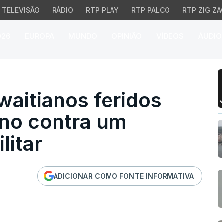
TELEVISÃO
RÁDIO
RTP PLAY
RTP PALCO
RTP ZIG ZA
026
EUROPA
MUNDO
OPINIÃO
VÍDEOS
ÁUDIO
itianos feridos em ataq
aitianos feridos
ano contra um
itar
ADICIONAR COMO FONTE INFORMATIVA