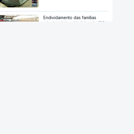
Endividamento das famílias
atingiu máximo histórico de 180
mil milhões de euros