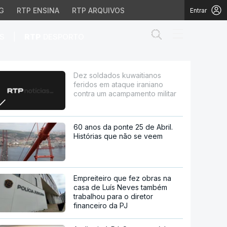
G
RTP ENSINA
RTP ARQUIVOS
Entrar
Abrir campo de
|
S
RTP
DESPORTO
ue iraniano contra um 
Dez soldados kuwaitianos
feridos em ataque iraniano
contra um acampamento militar
60 anos da ponte 25 de Abril.
Histórias que não se veem
Empreiteiro que fez obras na
casa de Luís Neves também
trabalhou para o diretor
financeiro da PJ