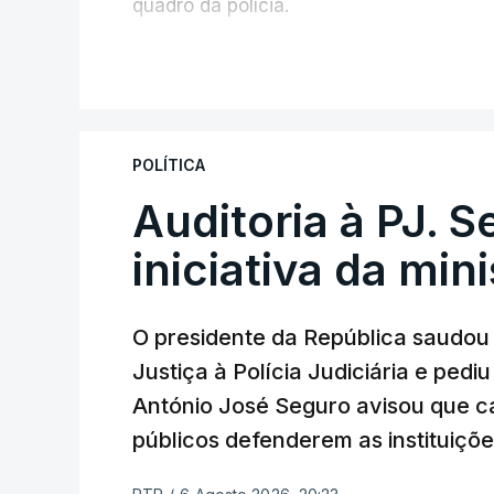
quadro da polícia.
Foi o diretor financeiro, Álvaro Pires, q
V
instalações da Construbarcelos para ac
de droga.
POLÍTICA
Auditoria à PJ. 
iniciativa da min
O presidente da República saudou a
Justiça à Polícia Judiciária e ped
António José Seguro avisou que c
públicos defenderem as instituiçõ