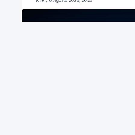
RTP
/
6 Agosto 2026, 20:23
ERRO
100
ERROR ON HTML5 MEDIA ELEMENT
ESTE CONTEÚDO ESTÁ NESTE MOME