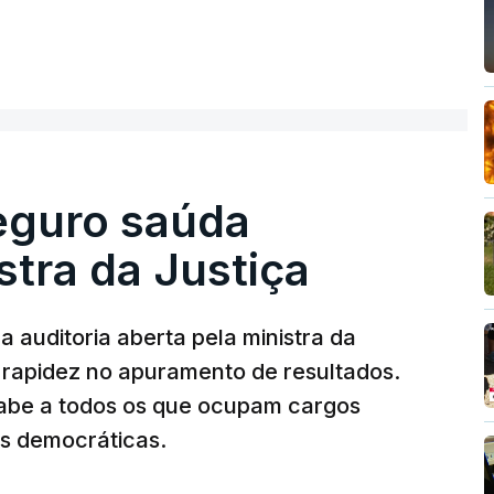
ue assumiu a responsabilidade de sugerir as
ER MAIS
olher um atrelado apreendido numa operação
Seguro saúda
istra da Justiça
 auditoria aberta pela ministra da
iu rapidez no apuramento de resultados.
abe a todos os que ocupam cargos
es democráticas.