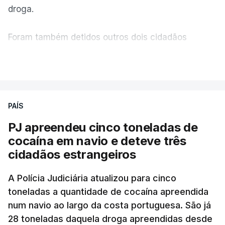
droga.
"com normalidade e tranquilidade".
Foram também detidos outros dois cidadãos
c/ Lusa
estrangeiros, em situação clandestina e irregular,
VER MAIS
que se encontravam no interior do navio visado na
operação "Skydrop".
PAÍS
O elemento da tripulação encontrado morto
seria o
único detido que poderia dar mais informações
PJ apreendeu cinco toneladas de
à PJ
.
cocaína em navio e deteve três
cidadãos estrangeiros
O corpo foi encontrado pelos guardas prisionais
pelas 8h00 desta quarta-feira. A RTP apurou que
A Polícia Judiciária atualizou para cinco
toneladas a quantidade de cocaína apreendida
não existe videovigilância nas celas, mas há
num navio ao largo da costa portuguesa. São já
câmaras nos corredores das instalações.
28 toneladas daquela droga apreendidas desde