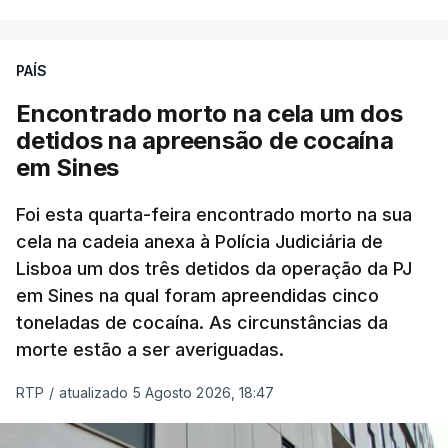
poderá não acontecer.
PAÍS
No domingo, estavam concluídos cerca de 50 por
cento dos mais de 20 mil pedidos de reapreciação,
Encontrado morto na cela um dos
mas Cristina Mota, porta-voz da Missão Escola
detidos na apreensão de cocaína
Pública, tem dúvidas de que o processo esteja
em Sines
concluído a tempo.
Foi esta quarta-feira encontrado morto na sua
cela na cadeia anexa à Polícia Judiciária de
"Durante o fim de semana e nos últimos dias,
Lisboa um dos três detidos da operação da PJ
apercebamo-nos que ainda estão a ser
em Sines na qual foram apreendidas cinco
convocados professores para reapreciações"
,
toneladas de cocaína. As circunstâncias da
disse a professora à agência Lusa.
"Será
morte estão a ser averiguadas.
praticamente impossível termos a totalidade
das reapreciações na sexta-feira".
RTP
/
atualizado 5 Agosto 2026, 18:47
Segundo os docentes, o processo de reapreciação