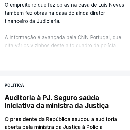
O empreiteiro que fez obras na casa de Luís Neves
também fez obras na casa do ainda diretor
financeiro da Judiciária.
A informação é avançada pela CNN Portugal, que
cita vários vizinhos deste alto quadro da polícia.
VER MAIS
Foi o diretor financeiro, Álvaro Pires, que assumiu a
responsabilidade de sugerir as instalações da
Construbarcelos para acolher um atrelado
POLÍTICA
apreendido numa operação de droga.
Auditoria à PJ. Seguro saúda
iniciativa da ministra da Justiça
O presidente da República saudou a auditoria
aberta pela ministra da Justiça à Polícia