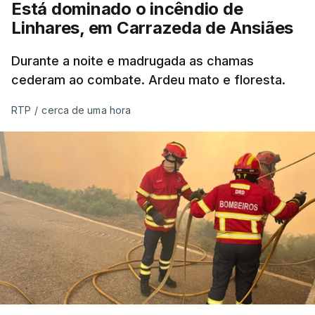
Está dominado o incêndio de
ERRO
100
Linhares, em Carrazeda de Ansiães
ERROR ON HTML5 MEDIA ELEMENT
Durante a noite e madrugada as chamas
ESTE CONTEÚDO ESTÁ NESTE
cederam ao combate. Ardeu mato e floresta.
MOMENTO INDISPONÍVEL
RTP
/
cerca de uma hora
As autoridades canadianas estimam que vai levar
dias ou semanas para controlar o fogo. Mais de
dois mil operacionais estão no terreno no combate
às chamas.