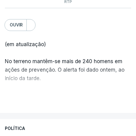
RTP
OUVIR
(em atualização)
No terreno mantêm-se mais de 240 homens em
ações de prevenção. O alerta foi dado ontem, ao
início da tarde.
Mais de 20 mil pessoas foram retiradas de casa
VER MAIS
por causa dos violentos incêndios no Canadá
POLÍTICA