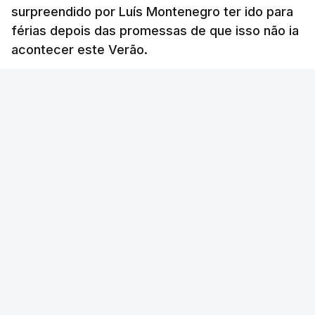
surpreendido por Luís Montenegro ter ido para
férias depois das promessas de que isso não ia
acontecer este Verão.
RTP
/
atualizado 8 Agosto 2026, 21:26
ERRO
100
ERROR ON HTML5 MEDIA ELEMENT
ESTE CONTEÚDO ESTÁ NESTE MOMENTO
INDISPONÍVEL