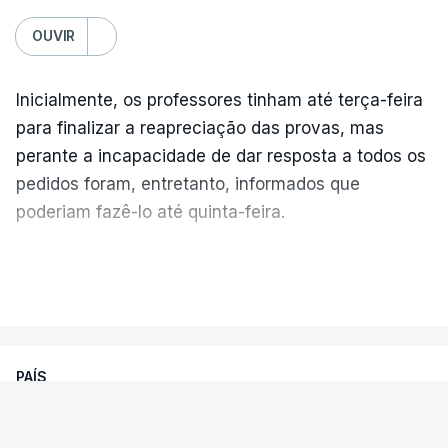
OUVIR
Inicialmente, os professores tinham até terça-feira
para finalizar a reapreciação das provas, mas
perante a incapacidade de dar resposta a todos os
pedidos foram, entretanto, informados que
poderiam fazê-lo até quinta-feira.
A intenção era que os resultados fossem
VER MAIS
publicados no dia seguinte (sexta-feira), o que
poderá não acontecer.
PAÍS
No domingo, estavam concluídos cerca de 50 por
cento dos mais de 20 mil pedidos de reapreciação,
Encontrado morto na cela um dos
mas Cristina Mota, porta-voz da Missão Escola
detidos na apreensão de cocaína