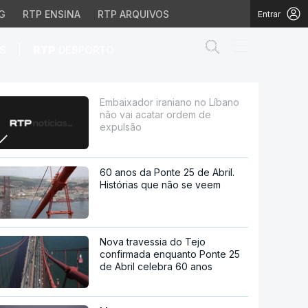
G
RTP ENSINA
RTP ARQUIVOS
Entrar
Abrir campo de
|
S
RTP
DESPORTO
atar ordem de expulsão
Embaixador iraniano no Líbano
não vai acatar ordem de
expulsão
60 anos da Ponte 25 de Abril.
Histórias que não se veem
Nova travessia do Tejo
confirmada enquanto Ponte 25
de Abril celebra 60 anos