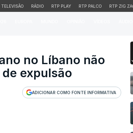
TELEVISÃO
RÁDIO
RTP PLAY
RTP PALCO
RTP ZIG ZA
026
EUROPA
MUNDO
OPINIÃO
VÍDEOS
ÁUDIO
o no Líbano não vai ac
iano no Líbano não
 de expulsão
ADICIONAR COMO FONTE INFORMATIVA