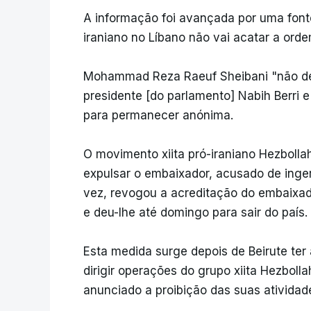
A informação foi avançada por uma fonte
iraniano no Líbano não vai acatar a ord
Mohammad Reza Raeuf Sheibani "não dei
presidente [do parlamento] Nabih Berri e
para permanecer anónima.
O movimento xiita pró-iraniano Hezbollah
expulsar o embaixador, acusado de ingerê
vez, revogou a acreditação do embaixa
e deu-lhe até domingo para sair do país.
Esta medida surge depois de Beirute ter
dirigir operações do grupo xiita Hezbollah
anunciado a proibição das suas atividades