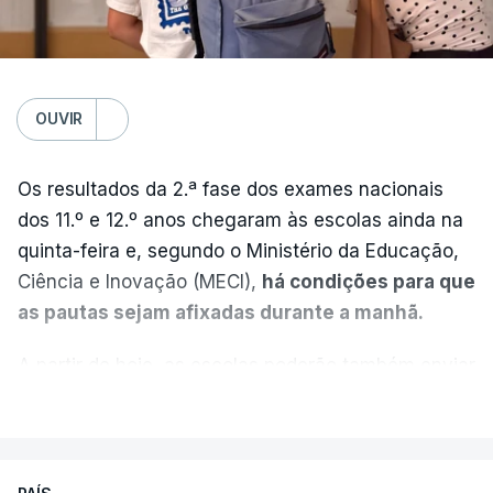
OUVIR
Os resultados da 2.ª fase dos exames nacionais
dos 11.º e 12.º anos chegaram às escolas ainda na
quinta-feira e, segundo o Ministério da Educação,
Ciência e Inovação (MECI),
há condições para que
as pautas sejam afixadas durante a manhã.
A partir de hoje, as escolas poderão também enviar
aos alunos as versões digitalizadas das respetivas
VER MAIS
provas classificadas, à semelhança do que
aconteceu durante a 1.ª fase.