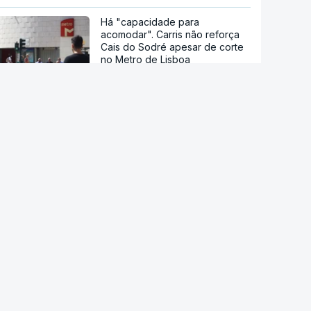
Há "capacidade para
acomodar". Carris não reforça
Cais do Sodré apesar de corte
no Metro de Lisboa
Câmara da Sertã aponta
situação "muito difícil" da EN2
em Pedrógão Pequeno
Acordo de Meca. Arábia
Saudita, Paquistão e Turquia
assinam pacto de defesa mútua
Pelo menos 11 civis feridos em
ataque Huthi na Arábia Saudita
Trump nega escassez de armas