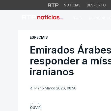
NOTÍCIAS
DESPORTO
PAÍS
MUNDIAL 2
Emirados Árabes Un
ESPECIAIS
Emirados Árabes
responder a míss
iranianos
RTP
/
15 Março 2026, 08:56
OUVIR