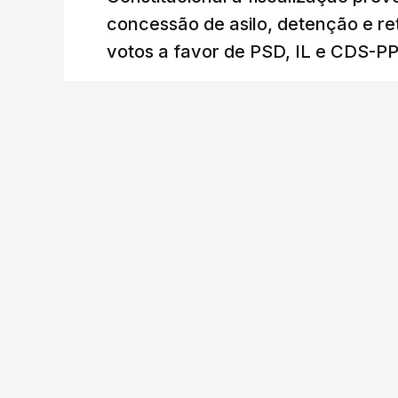
concessão de asilo, detenção e r
votos a favor de PSD, IL e CDS-P
RTP
/
atualizado 7 Agosto 2026, 18:31