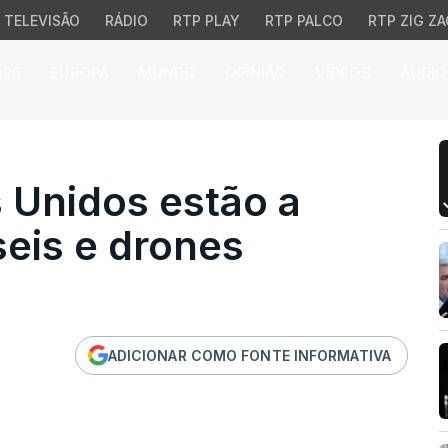
TELEVISÃO
RÁDIO
RTP PLAY
RTP PALCO
RTP ZIG ZA
026
EUROPA
MUNDO
OPINIÃO
VÍDEOS
ÁUDIO
idos estão a responder
 Unidos estão a
eis e drones
ADICIONAR COMO FONTE INFORMATIVA