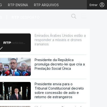
G
RTP ENSINA
RTP ARQUIVOS
Entrar
Abrir campo de
|
S
RTP
DESPORTO
 a mísseis e drones ir
Emirados Árabes Unidos estão a
responder a mísseis e drones
iranianos
Presidente da República
promulga decreto-lei que cria a
Prestação Social Única
Presidente envia para o
Tribunal Constitucional decreto
sobre concessão de asilo e
retorno de estrangeiros