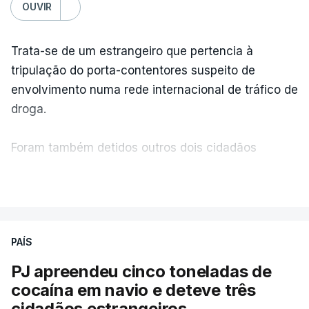
OUVIR
Quanto aos exames da 2.ª fase, o ministro da
Trata-se de um estrangeiro que pertencia à
Educação, Fernando Alexandre, disse na segunda-
tripulação do porta-contentores suspeito de
feira que cerca de 97% das respostas estavam
envolvimento numa rede internacional de tráfico de
classificadas e que o processo está a decorrer
droga.
"com normalidade e tranquilidade".
Foram também detidos outros dois cidadãos
c/ Lusa
estrangeiros, em situação clandestina e irregular,
VER MAIS
que se encontravam no interior do navio visado na
operação "Skydrop".
PAÍS
O elemento da tripulação encontrado morto
seria o
único detido que poderia dar mais informações
PJ apreendeu cinco toneladas de
à PJ
.
cocaína em navio e deteve três
cidadãos estrangeiros