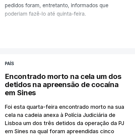
pedidos foram, entretanto, informados que
poderiam fazê-lo até quinta-feira.
A intenção era que os resultados fossem
VER MAIS
publicados no dia seguinte (sexta-feira), o que
poderá não acontecer.
PAÍS
No domingo, estavam concluídos cerca de 50 por
cento dos mais de 20 mil pedidos de reapreciação,
Encontrado morto na cela um dos
mas Cristina Mota, porta-voz da Missão Escola
detidos na apreensão de cocaína
Pública, tem dúvidas de que o processo esteja
em Sines
concluído a tempo.
Foi esta quarta-feira encontrado morto na sua
cela na cadeia anexa à Polícia Judiciária de
"Durante o fim de semana e nos últimos dias,
Lisboa um dos três detidos da operação da PJ
apercebamo-nos que ainda estão a ser
em Sines na qual foram apreendidas cinco
convocados professores para reapreciações"
,