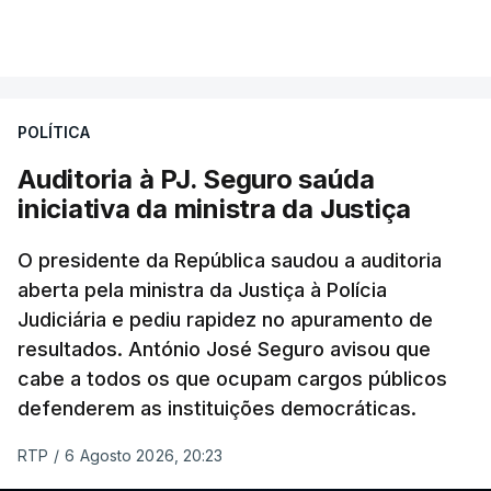
VER MAIS
Foi o diretor financeiro, Álvaro Pires, que assumiu a
responsabilidade de sugerir as instalações da
Construbarcelos para acolher um atrelado
POLÍTICA
apreendido numa operação de droga.
Auditoria à PJ. Seguro saúda
iniciativa da ministra da Justiça
O presidente da República saudou a auditoria
aberta pela ministra da Justiça à Polícia
Judiciária e pediu rapidez no apuramento de
resultados. António José Seguro avisou que
cabe a todos os que ocupam cargos públicos
defenderem as instituições democráticas.
RTP
/
6 Agosto 2026, 20:23