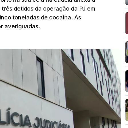
tam os modelos preenchidos pelos alunos com
s três detidos da operação da PJ em
de reapreciação, ou os documentos que os
inco toneladas de cocaína. As
er averiguadas.
crático"
, sublinhou Cristina Mota, afirmando
e de trabalho, alguns docentes não
evido a documentação em falta.
tro da Educação, Fernando Alexandre, disse na
postas estavam classificadas e que o
de e tranquilidade".