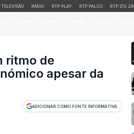
TELEVISÃO
RÁDIO
RTP PLAY
RTP PALCO
RTP ZIG ZA
026
EUROPA
MUNDO
OPINIÃO
VÍDEOS
ÁUDIO
tmo de crescimento ec
 ritmo de
nómico apesar da
ADICIONAR COMO FONTE INFORMATIVA