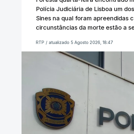
constrangimentos. Há casos em que fal
Polícia Judiciária de Lisboa um do
a alegação justificativa para o pedido 
Sines na qual foram apreendidas c
relatores devem preencher.
circunstâncias da morte estão a s
"Este é um processo muito mais buro
RTP
/
atualizado 5 Agosto 2026, 18:47
que, além do prazo apertado e do volum
conseguem concluir as reapreciações d
Quanto aos exames da 2.ª fase, o minis
segunda-feira que cerca de 97% das res
processo está a decorrer "com normalida
c/ Lusa