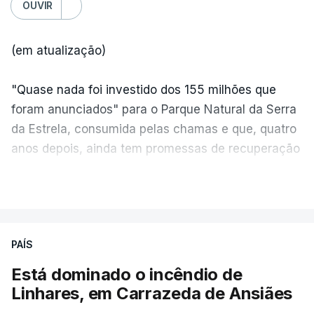
OUVIR
(em atualização)
"Quase nada foi investido dos 155 milhões que
foram anunciados" para o Parque Natural da Serra
da Estrela, consumida pelas chamas e que, quatro
anos depois, ainda tem promessas de recuperação
por cumprir.
VER MAIS
ERRO
100
PAÍS
ERROR ON HTML5 MEDIA ELEMENT
Está dominado o incêndio de
Linhares, em Carrazeda de Ansiães
ESTE CONTEÚDO ESTÁ NESTE
MOMENTO INDISPONÍVEL