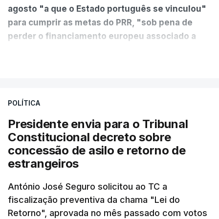
agosto "a que o Estado português se vinculou"
para cumprir as metas do PRR, "sob pena de
perder o financiamento europeu associado a
essa reforma específica".
VER MAIS
António José Seguro entende que a reforma reúne
treze apoios sociais "num só" e pretende "tornar o
POLÍTICA
sistema mais simples, mais justo e transparente".
Presidente envia para o Tribunal
"Sempre que seja possível reduzir burocracias,
Constitucional decreto sobre
eliminar sobreposições e garantir que os apoios
concessão de asilo e retorno de
chegam a quem mais necessita, estaremos a dar
estrangeiros
um passo na direção certa", argumenta o
António José Seguro solicitou ao TC a
Presidente da República.
fiscalização preventiva da chama "Lei do
Retorno", aprovada no mês passado com votos