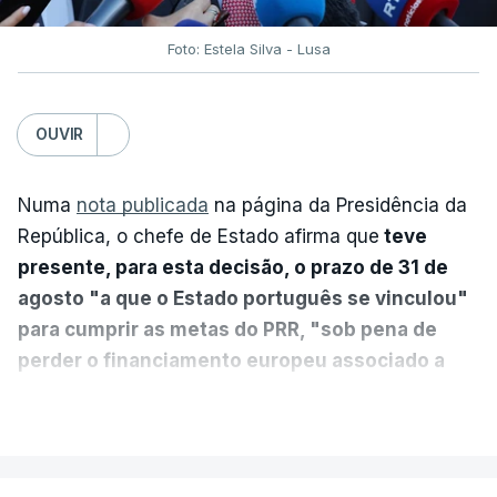
Foto: Estela Silva - Lusa
OUVIR
Numa
nota publicada
na página da Presidência da
República, o chefe de Estado afirma que
teve
presente, para esta decisão, o prazo de 31 de
agosto "a que o Estado português se vinculou"
para cumprir as metas do PRR, "sob pena de
perder o financiamento europeu associado a
essa reforma específica".
VER MAIS
António José Seguro entende que a reforma reúne
treze apoios sociais "num só" e pretende "tornar o