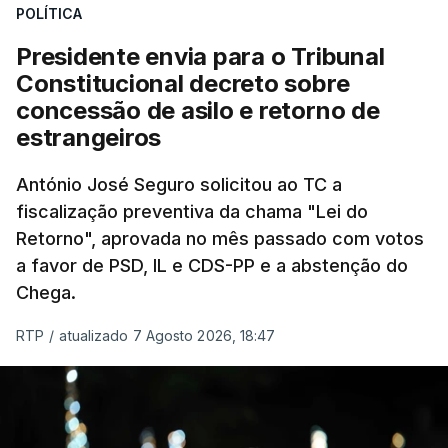
POLÍTICA
sistema mais simples, mais justo e transparente".
Presidente envia para o Tribunal
"Sempre que seja possível reduzir burocracias,
Constitucional decreto sobre
eliminar sobreposições e garantir que os apoios
concessão de asilo e retorno de
chegam a quem mais necessita, estaremos a dar
estrangeiros
um passo na direção certa", argumenta o
António José Seguro solicitou ao TC a
Presidente da República.
fiscalização preventiva da chama "Lei do
Retorno", aprovada no mês passado com votos
Assegurar que "ninguém é
a favor de PSD, IL e CDS-PP e a abstenção do
prejudicado"
Chega.
RTP
/
atualizado 7 Agosto 2026, 18:47
O Preisdente deixa, no entanto, deixa alguns
avisos:
uma reforma desta dimensão "deve ter
como primeiro critério a proteção das pessoas"