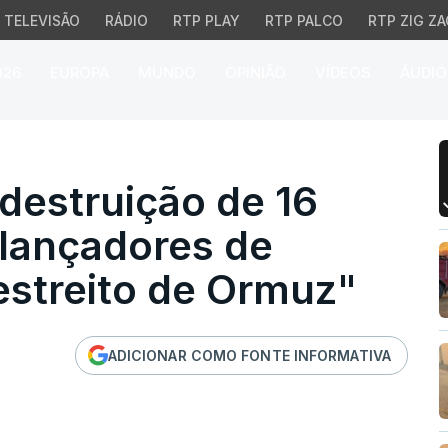
TELEVISÃO
RÁDIO
RTP PLAY
RTP PALCO
RTP ZIG ZA
026
EUROPA
MUNDO
OPINIÃO
VÍDEOS
ÁUDIO
truição de 16 navios ir
destruição de 16
 lançadores de
estreito de Ormuz"
ADICIONAR COMO FONTE INFORMATIVA