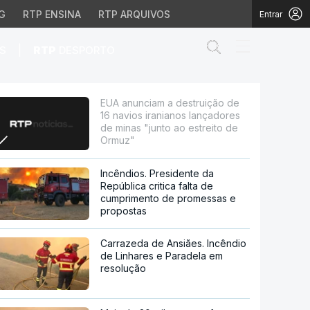
G
RTP ENSINA
RTP ARQUIVOS
Entrar
Abrir campo de
|
S
RTP
DESPORTO
anianos lançadores de 
EUA anunciam a destruição de
16 navios iranianos lançadores
de minas "junto ao estreito de
Ormuz"
Incêndios. Presidente da
República critica falta de
cumprimento de promessas e
propostas
Carrazeda de Ansiães. Incêndio
de Linhares e Paradela em
resolução