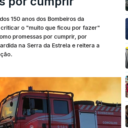
s por cumprir
os 150 anos dos Bombeiros da
riticar o "muito que ficou por fazer"
como promessas por cumprir, por
rdida na Serra da Estrela e reitera a
nção.