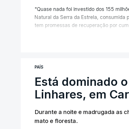
"Quase nada foi investido dos 155 milh
Natural da Serra da Estrela, consumida 
tem promessas de recuperação por cump
V
PAÍS
Está dominado o
ERRO
100
ERROR ON HTML5 MEDIA ELEMEN
Linhares, em Ca
ESTE CONTEÚDO ESTÁ NESTE MO
Durante a noite e madrugada as 
mato e floresta.