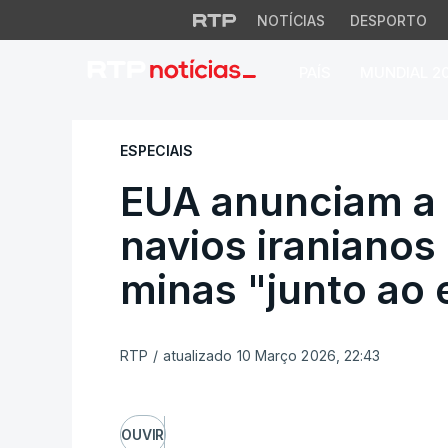
NOTÍCIAS
DESPORTO
PAÍS
MUNDIAL 2
EUA anunciam a des
ESPECIAIS
EUA anunciam a 
navios iranianos
minas "junto ao 
RTP
/
atualizado 10 Março 2026, 22:43
OUVIR