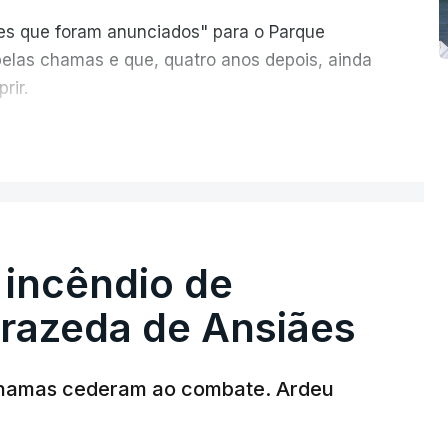
ões que foram anunciados" para o Parque
pelas chamas e que, quatro anos depois, ainda
rir.
ER MAIS
 incêndio de
T
rrazeda de Ansiães
MENTO INDISPONÍVEL
chamas cederam ao combate. Ardeu