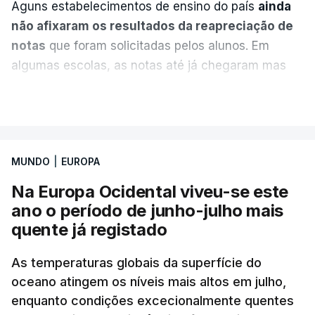
Aguns estabelecimentos de ensino do país
ainda
não afixaram os resultados da reapreciação de
notas
que foram solicitadas pelos alunos. Em
algumas escolas, as notas até já chegaram mas
alguns erros estão a atrasar a afixação das notas.
VER MAIS
Uma das escolas é o Liceu Camões, em Lisboa.
Uma equipa de reportagem da RTP confirmou que
MUNDO
|
EUROPA
tinha chegado o resultado de
14 reapreciações de
exames, mas ainda não tinham sido afixados.
Na Europa Ocidental viveu-se este
ano o período de junho-julho mais
Alguns encarregados de educação e alunos foram
quente já registado
até à escola para ver o resultado mas ainda não
tinha sido divulgado. Alguns pais apontam
As temperaturas globais da superfície do
oceano atingem os níveis mais altos em julho,
incorreções e aguardam a atualização na
enquanto condições excecionalmente quentes
plataforma Inovar.