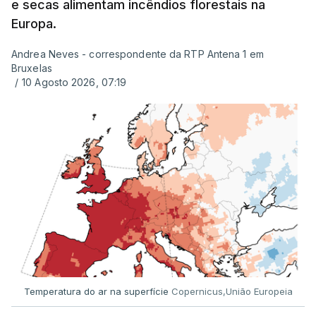
e secas alimentam incêndios florestais na
Europa.
Andrea Neves - correspondente da RTP Antena 1 em
ERRO
100
Bruxelas
ERROR ON HTML5 MEDIA ELEMENT
/
10 Agosto 2026, 07:19
ESTE CONTEÚDO ESTÁ NESTE
MOMENTO INDISPONÍVEL
Já a norte, na Escola Secundária de Rio Tinto, uma
outra equipa de reportagem confirmou que
há
mais de 100 pedidos de reapreciação de notas
que aguardam a divulgação.
Temperatura do ar na superfície
Copernicus,União Europeia
Os resultados chegaram a ser enviados à escola