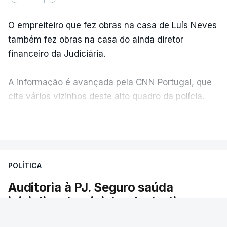
O empreiteiro que fez obras na casa de Luís Neves
também fez obras na casa do ainda diretor
financeiro da Judiciária.
A informação é avançada pela CNN Portugal, que
cita vários vizinhos deste alto quadro da polícia.
VER MAIS
Foi o diretor financeiro, Álvaro Pires, que assumiu a
responsabilidade de sugerir as instalações da
Construbarcelos para acolher um atrelado
POLÍTICA
apreendido numa operação de droga.
Auditoria à PJ. Seguro saúda
iniciativa da ministra da Justiça
O presidente da República saudou a auditoria