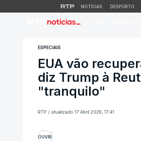
NOTÍCIAS
DESPORTO
PAÍS
MUNDIAL 2
EUA vão recuperar 
ESPECIAIS
EUA vão recupera
diz Trump à Reut
"tranquilo"
RTP
/
atualizado 17 Abril 2026, 17:41
OUVIR