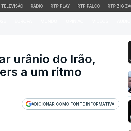
TELEVISÃO
RÁDIO
RTP PLAY
RTP PALCO
RTP ZIG ZA
026
EUROPA
MUNDO
OPINIÃO
VÍDEOS
ÁUDIO
urânio do Irão, diz Trum
r urânio do Irão,
ers a um ritmo
ADICIONAR COMO FONTE INFORMATIVA