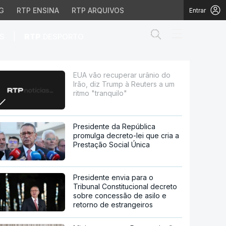
G
RTP ENSINA
RTP ARQUIVOS
Entrar
Abrir campo de
|
S
RTP
DESPORTO
p à Reuters a um ritmo 
EUA vão recuperar urânio do
Irão, diz Trump à Reuters a um
ritmo "tranquilo"
Presidente da República
promulga decreto-lei que cria a
Prestação Social Única
Presidente envia para o
Tribunal Constitucional decreto
sobre concessão de asilo e
retorno de estrangeiros