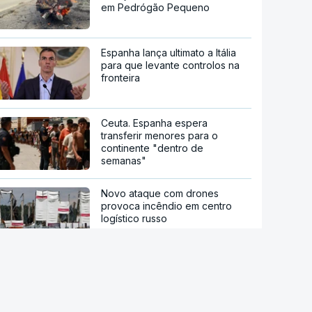
em Pedrógão Pequeno
Espanha lança ultimato a Itália
para que levante controlos na
fronteira
Ceuta. Espanha espera
transferir menores para o
continente "dentro de
semanas"
Novo ataque com drones
provoca incêndio em centro
logístico russo
Pelo menos oito mortos em
ataque em escola secundária
perto de Banguecoque