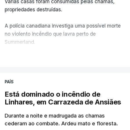
Várias casas foram consumidas pelas chamas,
propriedades destruídas.
A polícia canadiana investiga uma possível morte
no violento incêndio que lavra perto de
Summerland.
VER MAIS
Éum cenário de terror, descreve o primeiro-ministro
da Columbia Britânica, David Iby.
PAÍS
Está dominado o incêndio de
ERRO
100
Linhares, em Carrazeda de Ansiães
ERROR ON HTML5 MEDIA ELEMENT
Durante a noite e madrugada as chamas
ESTE CONTEÚDO ESTÁ NESTE
cederam ao combate. Ardeu mato e floresta.
MOMENTO INDISPONÍVEL