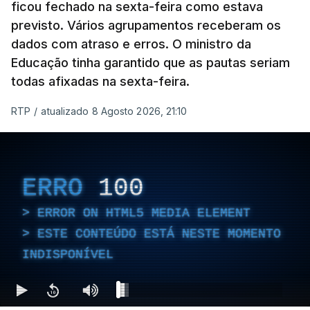
ficou fechado na sexta-feira como estava
previsto. Vários agrupamentos receberam os
dados com atraso e erros. O ministro da
Educação tinha garantido que as pautas seriam
todas afixadas na sexta-feira.
RTP
/
atualizado 8 Agosto 2026, 21:10
ERRO
100
ERROR ON HTML5 MEDIA ELEMENT
ESTE CONTEÚDO ESTÁ NESTE MOMENTO
INDISPONÍVEL