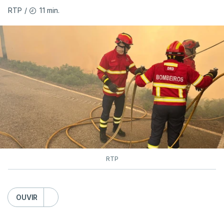
11 min.
RTP
/
As autoridades canadianas estimam que vai levar
dias ou semanas para controlar o fogo. Mais de
dois mil operacionais estão no terreno no combate
às chamas.
RTP
OUVIR