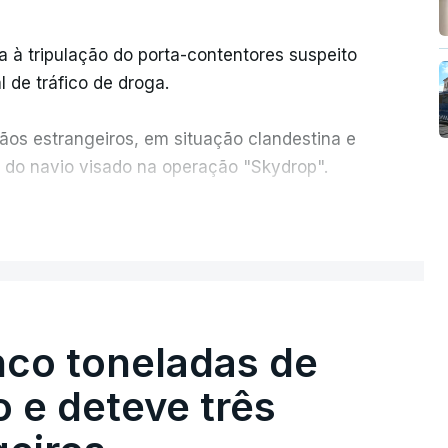
a à tripulação do porta-contentores suspeito
 de tráfico de droga.
ãos estrangeiros, em situação clandestina e
r do navio visado na operação "Skydrop".
orto
seria o único detido que poderia dar
ER MAIS
isionais pelas 8h00 desta quarta-feira. A RTP
nas celas, mas há câmaras nos corredores das
nco toneladas de
 e deteve três
einserção e Serviços Prisionais (DGRSP)
 mandado de condução à cadeia na sequência