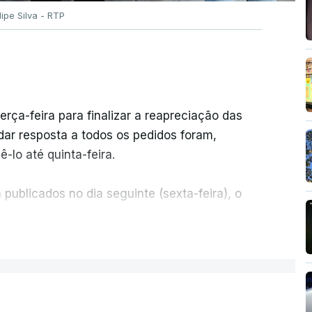
ilipe Silva - RTP
erça-feira para finalizar a reapreciação das
ar resposta a todos os pedidos foram,
-lo até quinta-feira.
publicados no dia seguinte (sexta-feira), o
ER MAIS
e 50 por cento dos mais de 20 mil pedidos de
voz da Missão Escola Pública, tem dúvidas de
.