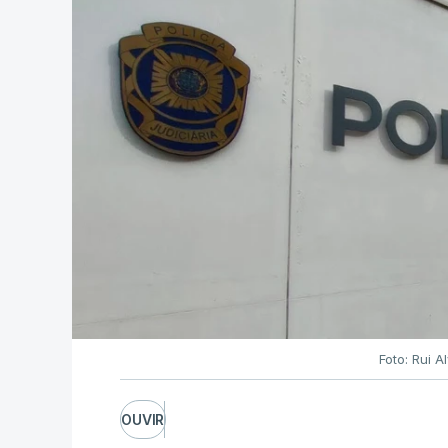
processo está a decorrer "com normalida
c/ Lusa
Foto: Rui 
OUVIR