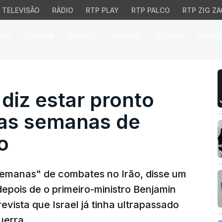
TELEVISÃO
RÁDIO
RTP PLAY
RTP PALCO
RTP ZIG ZA
026
EUROPA
MUNDO
OPINIÃO
VÍDEOS
ÁUDIO
 diz estar pronto para 
a diz estar pronto
as semanas de
o
semanas" de combates no Irão, disse um
 depois de o primeiro-ministro Benjamin
vista que Israel já tinha ultrapassado
uerra.