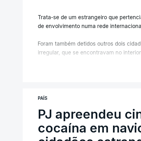
Trata-se de um estrangeiro que pertenci
de envolvimento numa rede internacional
Foram também detidos outros dois cidad
irregular, que se encontravam no interio
O elemento da tripulação encontrado m
V
mais informações à PJ
.
O corpo foi encontrado pelos guardas pr
PAÍS
apurou que não existe videovigilância 
PJ apreendeu ci
instalações.
cocaína em navio
Em resposta à RTP, a Direção-Geral de R
confirmou que “um detido, entrado com