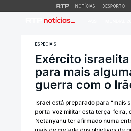
NOTÍCIAS
DESPORTO
PAÍS
MUNDIAL 2
Exército israelita
ESPECIAIS
Exército israelit
para mais algum
guerra com o Irã
Israel está preparado para "mais 
porta-voz militar esta terça-feira,
Netanyahu ter afirmado numa entre
mais de metade dos objetivos de g