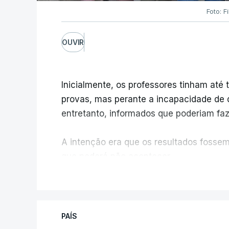
Foto: F
OUVIR
Inicialmente, os professores tinham até t
provas, mas perante a incapacidade de d
entretanto, informados que poderiam fazê
A intenção era que os resultados fossem 
que poderá não acontecer.
V
No domingo, estavam concluídos cerca d
reapreciação, mas Cristina Mota, porta-
que o processo esteja concluído a tempo
PAÍS