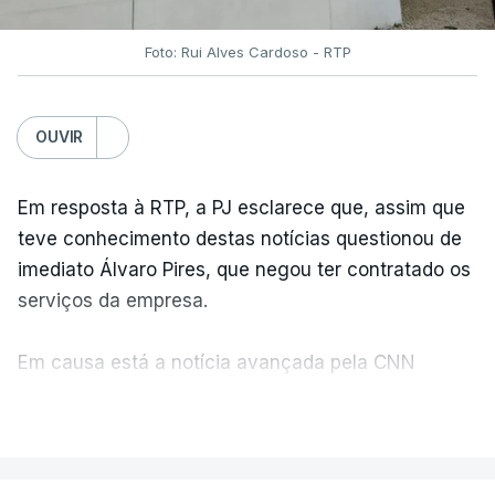
Foto: Rui Alves Cardoso - RTP
OUVIR
Em resposta à RTP, a PJ esclarece que, assim que
teve conhecimento destas notícias questionou de
imediato Álvaro Pires, que negou ter contratado os
serviços da empresa.
Em causa está a notícia avançada pela CNN
Portugal de que o diretor financeiro também tinha
VER MAIS
recorrido à Construbarcelos, tal como Luís Neves.
A Judiciária adianta ainda que não ordenou a