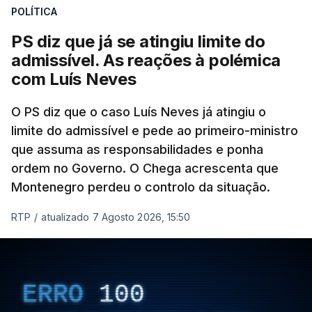
POLÍTICA
abertura de qualquer processo disciplinar, por não
ter qualquer elemento que indicie a realização
PS diz que já se atingiu limite do
dessas obras.
admissível. As reações à polémica
com Luís Neves
ARTIGOS RELACIONADOS
O PS diz que o caso Luís Neves já atingiu o
limite do admissível e pede ao primeiro-ministro
que assuma as responsabilidades e ponha
Empreiteiro da
Construbarcelos também
ordem no Governo. O Chega acrescenta que
fez obras na casa do diretor
Montenegro perdeu o controlo da situação.
financeiro da PJ
atualizado 7 Agosto 2026, 14:25
RTP
/
atualizado 7 Agosto 2026, 15:50
Empreiteiro que fez obras
na casa de Luís Neves
ERRO
100
também trabalhou para o
diretor financeiro da PJ