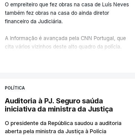
O empreiteiro que fez obras na casa de Luís Neves
também fez obras na casa do ainda diretor
financeiro da Judiciária.
A informação é avançada pela CNN Portugal, que
cita vários vizinhos deste alto quadro da polícia.
VER MAIS
Foi o diretor financeiro, Álvaro Pires, que assumiu a
responsabilidade de sugerir as instalações da
Construbarcelos para acolher um atrelado
POLÍTICA
apreendido numa operação de droga.
Auditoria à PJ. Seguro saúda
iniciativa da ministra da Justiça
O presidente da República saudou a auditoria
aberta pela ministra da Justiça à Polícia