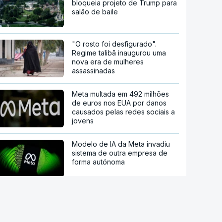
bloqueia projeto de Trump para
salão de baile
"O rosto foi desfigurado".
Regime talibã inaugurou uma
nova era de mulheres
assassinadas
Meta multada em 492 milhões
de euros nos EUA por danos
causados pelas redes sociais a
jovens
Modelo de IA da Meta invadiu
sistema de outra empresa de
forma autónoma
Ordem dos Médicos pede
avisos públicos para evitar
danos na visão no eclipse solar