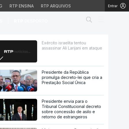
G
RTP ENSINA
RTP ARQUIVOS
Entrar
Abrir campo de
|
S
RTP
DESPORTO
ijani em ataque
Exército israelita tentou
assassinar Ali Larijani em ataque
Presidente da República
promulga decreto-lei que cria a
Prestação Social Única
Presidente envia para o
Tribunal Constitucional decreto
sobre concessão de asilo e
retorno de estrangeiros