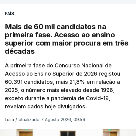
podendo ainda registar alterações em função da
evolução das cotações internacionais do petróleo,
PAÍS
e o custo final na bomba poderá variar conforme o
Mais de 60 mil candidatos na
posto de abastecimento, a marca e a localização.
primeira fase. Acesso ao ensino
superior com maior procura em três
A atualização do desconto do Imposto sobre os
décadas
Produtos Petrolíferos (ISP) também poderá
alterar os valores previstos.
A primeira fase do Concurso Nacional de
Acesso ao Ensino Superior de 2026 registou
O Governo comprometeu-se a aplicar uma redução
60.391 candidatos, mais 21,8% em relação a
extraordinária e temporária no ISP, sempre que se
2025, o número mais elevado desde 1996,
verifique um aumento do preço dos combustíveis
exceto durante a pandemia de Covid-19,
superior a 10 cêntimos, para mitigar a escalada de
revelam dados hoje divulgados.
preços.
Lusa
/
atualizado 7 Agosto 2026, 09:59
Depois de uma subida inicial devido à guerra no
Irão, à tensão geopolítica no Médio Oriente e ao