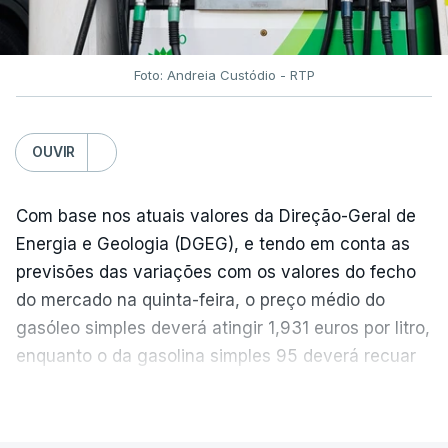
Foto: Andreia Custódio - RTP
OUVIR
Com base nos atuais valores da Direção-Geral de
Energia e Geologia (DGEG), e tendo em conta as
previsões das variações com os valores do fecho
do mercado na quinta-feira, o preço médio do
gasóleo simples deverá atingir 1,931 euros por litro,
enquanto o da gasolina simples 95 deverá recuar
para 1,855 euros por litro.
VER MAIS
A média final só ficará fechada ao final do dia,