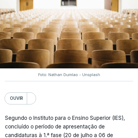
fecho do estreito de Ormuz, os preços dos
combustíveis desceram durante o cessar-fogo
entre Washington e Teerão.
No entanto, com o retomar do conflito, as últimas
semanas têm sido marcadas por uma subida
acentuada, tendência que deverá ser revertida na
próxima semana.
Foto: Nathan Dumlao - Unsplash
c/Lusa
OUVIR
Segundo o Instituto para o Ensino Superior (IES),
concluído o período de apresentação de
candidaturas à 1.ª fase (20 de julho a 06 de