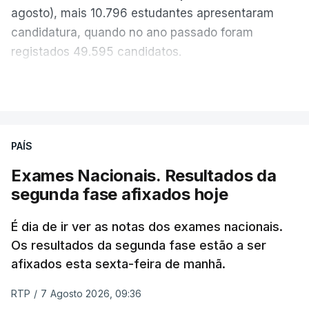
agosto), mais 10.796 estudantes apresentaram
candidatura, quando no ano passado foram
registados 49.595 candidatos.
"Os resultados da 1ª fase do concurso nacional de
VER MAIS
acesso mostram que em 2026 se registou o
número mais elevado de candidatos nos últimos 30
anos, exceto nos anos da pandemia de Covid-19,
PAÍS
durante os quais foram adotadas regras
Exames Nacionais. Resultados da
excecionais para a conclusão do ensino
segunda fase afixados hoje
secundário e para a utilização de exames
nacionais como provas de ingresso", refere o
É dia de ir ver as notas dos exames nacionais.
Ministério da Educação, Ciência e Inovação (MECI)
Os resultados da segunda fase estão a ser
em comunicado.
afixados esta sexta-feira de manhã.
O MECI salienta que, sendo afixados hoje os
RTP
/
7 Agosto 2026, 09:36