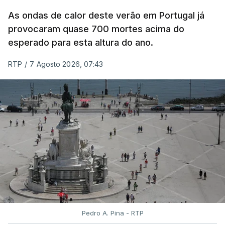
todos os estudantes para "reforçar a transparência
As ondas de calor deste verão em Portugal já
e rigor do processo" devido às falhas na
provocaram quase 700 mortes acima do
classificação eletrónica.
esperado para esta altura do ano.
Serão também publicadas as notas da 2.ª fase
RTP
/
7 Agosto 2026, 07:43
das provas finais do 9.º ano.
Quanto aos pedidos de reapreciação de provas
realizadas durante a 1.ª fase, os resultados só
serão disponibilizados às escolas hoje, mas o MECI
assegurou que as pautas serão afixadas durante a
tarde.
A tutela justificou a demora no processo de
reapreciações com o "elevado número de
pedidos"
, que este ano ultrapassou os 20 mil,
Pedro A. Pina - RTP
mais do triplo face ao ano passado.