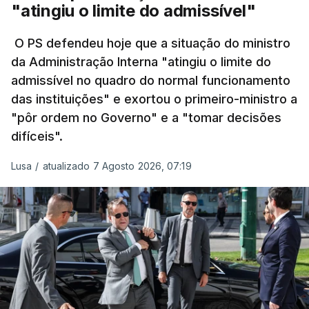
"atingiu o limite do admissível"
irá decorrer entre 03 e 08 de setembro.
O PS defendeu hoje que a situação do ministro
da Administração Interna "atingiu o limite do
admissível no quadro do normal funcionamento
c/Lusa
das instituições" e exortou o primeiro-ministro a
"pôr ordem no Governo" e a "tomar decisões
ARTIGOS RELACIONADOS
difíceis".
Lusa
/
atualizado 7 Agosto 2026, 07:19
Prazo para as candidaturas
ao ensino superior termina
esta quinta-feira
6 Agosto 2026, 13:14
Exames. Governo confirma
afixação dos resultados da
2ª fase e das reapreciações