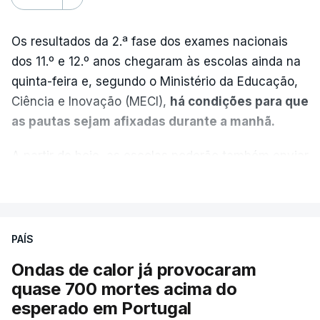
Os resultados da 2.ª fase dos exames nacionais
dos 11.º e 12.º anos chegaram às escolas ainda na
quinta-feira e, segundo o Ministério da Educação,
Ciência e Inovação (MECI),
há condições para que
as pautas sejam afixadas durante a manhã.
A partir de hoje, as escolas poderão também enviar
aos alunos as versões digitalizadas das respetivas
VER MAIS
provas classificadas, à semelhança do que
aconteceu durante a 1.ª fase.
PAÍS
Em anos anteriores, a consulta das provas
Ondas de calor já provocaram
dependia da apresentação de um requerimento,
quase 700 mortes acima do
mas o Governo decidiu, a partir deste ano,
esperado em Portugal
disponibilizar a cópia dos exames classificados a