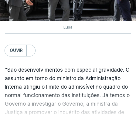
esta sexta-feira
atualizado 6 Agosto 2026, 16:29
Lusa
TÓPICOS
Exames Notas
OUVIR
"São desenvolvimentos com especial gravidade. O
assunto em torno do ministro da Administração
Interna atingiu o limite do admissível no quadro do
normal funcionamento das instituições. Já temos o
Governo a investigar o Governo, a ministra da
Justiça a promover o inquérito das atividades de
um do seu colega de Governo", criticou, em
VER MAIS
declarações à agência Lusa, o líder parlamentar do