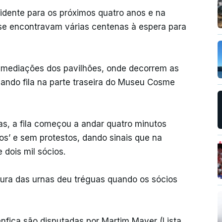
idente para os próximos quatro anos e na
á se encontravam várias centenas à espera para
mediações dos pavilhões, onde decorrem as
mando fila na parte traseira do Museu Cosme
as, a fila começou a andar quatro minutos
s’ e sem protestos, dando sinais que na
 dois mil sócios.
tura das urnas deu tréguas quando os sócios
enfica são disputadas por Martim Mayer (Lista