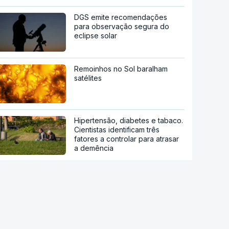
DGS emite recomendações
para observação segura do
eclipse solar
Remoinhos no Sol baralham
satélites
Hipertensão, diabetes e tabaco.
Cientistas identificam três
fatores a controlar para atrasar
a demência
Centenas de dádivas de
sangue desperdiçadas
Novos Certificados de Aforro