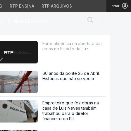
G
RTP ENSINA
RTP ARQUIVOS
Entrar
Abrir campo de
|
S
RTP
DESPORTO
Estádio da Luz
Forte afluência na abertura das
urnas no Estádio da Luz
60 anos da ponte 25 de Abril.
Histórias que não se veem
Empreiteiro que fez obras na
casa de Luís Neves também
trabalhou para o diretor
financeiro da PJ