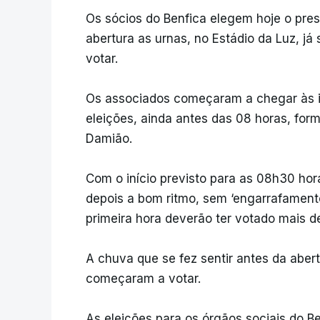
Os sócios do Benfica elegem hoje o pres
abertura as urnas, no Estádio da Luz, j
votar.
Os associados começaram a chegar às i
eleições, ainda antes das 08 horas, for
Damião.
Com o início previsto para as 08h30 hor
depois a bom ritmo, sem ‘engarrafamento
primeira hora deverão ter votado mais de
A chuva que se fez sentir antes da aber
começaram a votar.
As eleições para os órgãos sociais do B