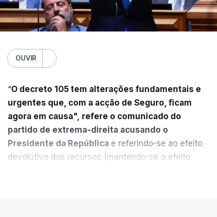
OUVIR
“
O decreto 105 tem alterações fundamentais e
urgentes que, com a acção de Seguro, ficam
agora em causa", refere o comunicado do
partido de extrema-direita acusando o
Presidente da República
e referindo-se ao efeito
devolutivo dos recursos (mantendo-se o efeito
suspensivo) e o aumento do prazo para detenção
VER MAIS
em centro de acolhimento temporário.
Chega refere ainda que Seguro tem reservas