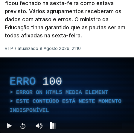
ficou fechado na sexta-feira como estava
previsto. Vários agrupamentos receberam os
dados com atraso e erros. O ministro da
Educação tinha garantido que as pautas seriam
todas afixadas na sexta-feira.
RTP
/
atualizado 8 Agosto 2026, 21:10
ERRO
100
ERROR ON HTML5 MEDIA ELEMENT
ESTE CONTEÚDO ESTÁ NESTE MOMENTO
INDISPONÍVEL