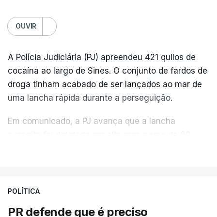
OUVIR
A Polícia Judiciária (PJ) apreendeu 421 quilos de
cocaína ao largo de Sines. O conjunto de fardos de
droga tinham acabado de ser lançados ao mar de
uma lancha rápida durante a perseguição.
Em comunicado, a PJ avança que a lancha
suspeita foi detetada em alto mar, cerca de 60
milhas náuticas ao largo de Sines.
VER MAIS
A apreensão aconteceu na tarde desta sexta-feira,
desencadeando uma ação de prevenção
POLÍTICA
desencadeada pela Polícia Judiciária, em
PR defende que é preciso
articulação com a Marinha, a Autoridade Marítima