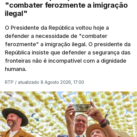
"combater ferozmente a imigração
Nacional e a Força Aérea.
ilegal"
O ano de 2026 tem sido um ano de recordes: foi
O Presidente da República voltou hoje a
apreendida mais cocaína até ao momento de que
defender a necessidade de "combater
em todo o ano de 2025.
ferozmente" a imigração ilegal. O presidente da
A ação de prevenção visa a deteção em alto mar
República insiste que defender a segurança das
de embarcações de alta velocidade (EAV) que
fronteiras não é incompatível com a dignidade
humana.
utilizam a costa nacional para o tráfico de droga.
RTP
/
atualizado 8 Agosto 2026, 17:00
c/ Lusa