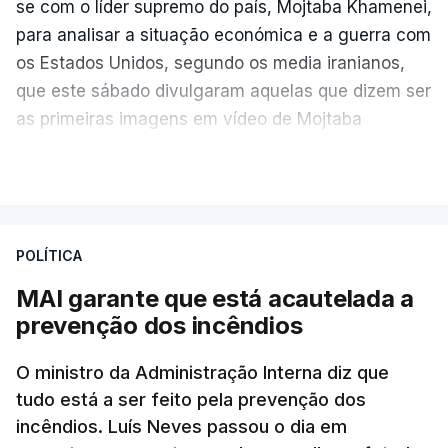
se com o líder supremo do país, Mojtaba Khamenei,
para analisar a situação económica e a guerra com
os Estados Unidos, segundo os media iranianos,
que este sábado divulgaram aquelas que dizem ser
as primeiras imagens em vídeo de Mojtaba
Khamenei desde o início da guerra.
VER MAIS
O vídeo de 12 segundos, sem aúdio, data ou local
de gravação, foi colocado pela agência de notícias
Mehr na rede social Telegram, como aquilo que
POLÍTICA
pode ser considerada uma resposta à imprensa
MAI garante que está acautelada a
israelita, que nos últimos tempos vem dando conta
prevenção dos incêndios
de que o líder supremo iraniano estará em estado
crítico na sequência do bombardeamento que no
O ministro da Administração Interna diz que
último dia de fevereiro passado matou o pai, o
tudo está a ser feito pela prevenção dos
ayatollah Ali Khamenei, e outros membros da
incêndios. Luís Neves passou o dia em
família.