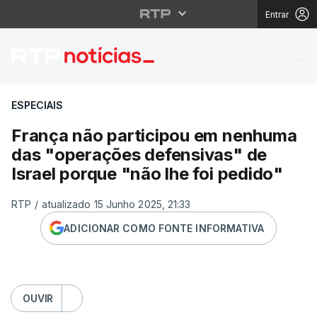
Entrar
França não participou
ESPECIAIS
França não participou em nenhuma
das "operações defensivas" de
Israel porque "não lhe foi pedido"
RTP
/
atualizado 15 Junho 2025, 21:33
ADICIONAR COMO FONTE INFORMATIVA
OUVIR