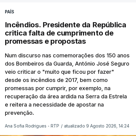
Pezeshkian e o ayatollah Khamenei que,
PAÍS
assinalando o início do terceiro ano de Pezeshkian
à frente do governo, teve na agenda o conflito
Incêndios. Presidente da República
armado com os Estados Unidos e Israel, além das
critica falta de cumprimento de
questões económicas de um país em guerra que
promessas e propostas
se confronta agora com uma inflação de 88%.
Num discurso nas comemorações dos 150 anos
De acordo com a informação oficial, que não indica
dos Bombeiros da Guarda, António José Seguro
onde ou quando decorreu a reunião, Khamenei e
veio criticar o "muito que ficou por fazer"
Pezeshkian discutiram ainda formas de garantir
desde os incêndios de 2017, bem como
recursos e gerir as despesas "em riais, divisas e
promessas por cumprir, por exemplo, na
energia", bem como sobre a cooperação
recuperação da área ardida na Serra da Estrela
económica com parceiros estrangeiros.
e reitera a necessidade de apostar na
prevenção.
Para os Estados Unidos seguiu ainda um recado:
Ana Sofia Rodrigues - RTP
/
atualizado 9 Agosto 2026, 14:24
"corrijam o comportamento". Teerão deixou ainda