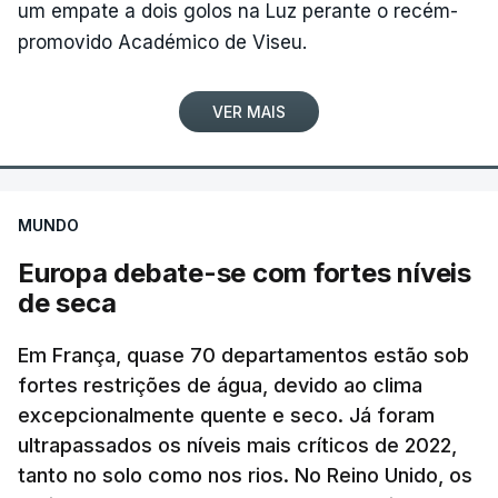
um empate a dois golos na Luz perante o recém-
principais ativos desta região do interior de
surge a dar uma aula religiosa a um grupo de
promovido Académico de Viseu.
Portugal. A Serra da Estrela merece mais do que
pessoas e que parece ter sido gravado antes da
promessas", conclui.
guerra, sem que seja possível obter uma
VER MAIS
confirmação independente.
A agência noticiosa iraniana Mizan, ligada ao
ERRO
100
poder judicial do país, publicou uma declaração de
ERROR ON HTML5 MEDIA ELEMENT
MUNDO
um dos comandantes dos Basij, a força paramilitar
Europa debate-se com fortes níveis
ESTE CONTEÚDO ESTÁ NESTE
iraniana ao serviço do aiatola, que garantiu que
de seca
MOMENTO INDISPONÍVEL
nas próximas horas divulgará imagens do líder
supremo "entre o povo, a passear na rua e reunido
Em França, quase 70 departamentos estão sob
com os comandantes das Forças Armadas", sem
fortes restrições de água, devido ao clima
avançar mais pormenores.
"As particularidades do interior, com aldeias
excepcionalmente quente e seco. Já foram
dispersas, algumas quase despovoadas, com
ultrapassados os níveis mais críticos de 2022,
c/ Lusa
poucos serviços sociais e de saúde, com famílias
tanto no solo como nos rios. No Reino Unido, os