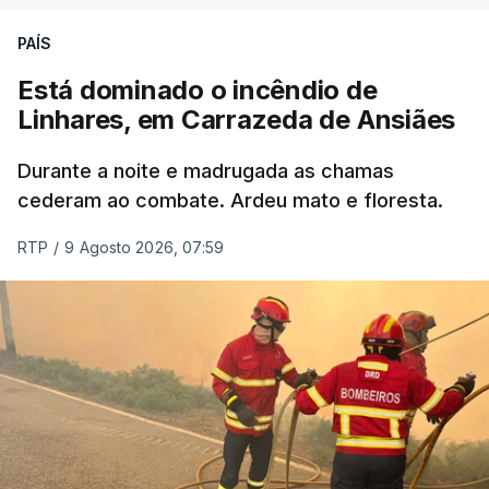
ERRO
100
PAÍS
ERROR ON HTML5 MEDIA ELEMENT
Está dominado o incêndio de
Linhares, em Carrazeda de Ansiães
ESTE CONTEÚDO ESTÁ NESTE
MOMENTO INDISPONÍVEL
Durante a noite e madrugada as chamas
cederam ao combate. Ardeu mato e floresta.
RTP
/
9 Agosto 2026, 07:59