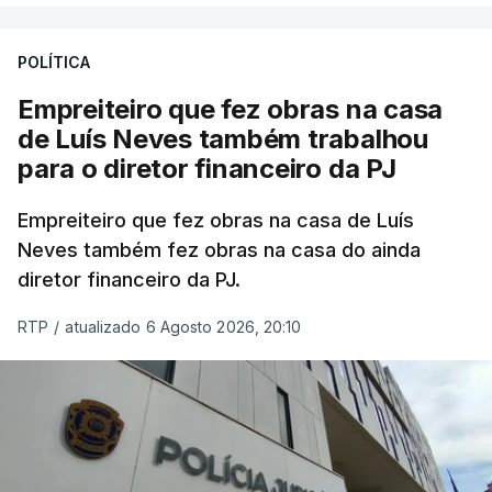
aconteceu durante a 1.ª fase.
POLÍTICA
Em anos anteriores, a consulta das provas
Empreiteiro que fez obras na casa
dependia da apresentação de um requerimento,
de Luís Neves também trabalhou
mas o Governo decidiu, a partir deste ano,
para o diretor financeiro da PJ
disponibilizar a cópia dos exames classificados a
todos os estudantes para "reforçar a transparência
Empreiteiro que fez obras na casa de Luís
e rigor do processo" devido às falhas na
Neves também fez obras na casa do ainda
classificação eletrónica.
diretor financeiro da PJ.
Serão também publicadas as notas da 2.ª fase
RTP
/
atualizado 6 Agosto 2026, 20:10
das provas finais do 9.º ano.
Quanto aos pedidos de reapreciação de provas
realizadas durante a 1.ª fase, os resultados só
serão disponibilizados às escolas hoje, mas o MECI
assegurou que as pautas serão afixadas durante a