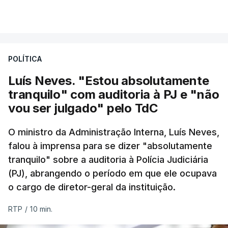
técnicas, obrigando ao adiamento por alguns dias
VER MAIS
da divulgação das notas.
Foi o diretor financeiro, Álvaro Pires, que assumiu a
responsabilidade de sugerir as instalações da
O Ministério manteve os calendários de
Construbarcelos para acolher um atrelado
candidatura da 1.ª fase do concurso nacional de
POLÍTICA
apreendido numa operação de droga.
acesso ao ensino superior, que terminou na quinta-
Luís Neves. "Estou absolutamente
feira, e criou uma época especial de exames, que
tranquilo" com auditoria à PJ e "não
irá decorrer entre 03 e 08 de setembro.
vou ser julgado" pelo TdC
O ministro da Administração Interna, Luís Neves,
falou à imprensa para se dizer "absolutamente
c/Lusa
tranquilo" sobre a auditoria à Polícia Judiciária
(PJ), abrangendo o período em que ele ocupava
ARTIGOS RELACIONADOS
o cargo de diretor-geral da instituição.
RTP
/
10 min.
Prazo para as candidaturas
ao ensino superior termina