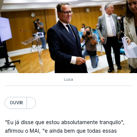
esta quinta-feira
6 Agosto 2026, 13:14
Exames. Governo confirma
afixação dos resultados da
2ª fase e das reapreciações
esta sexta-feira
atualizado 6 Agosto 2026, 16:29
Lusa
TÓPICOS
Exames Notas
OUVIR
"Eu já disse que estou absolutamente tranquilo",
afirmou o MAI, "e ainda bem que todas essas