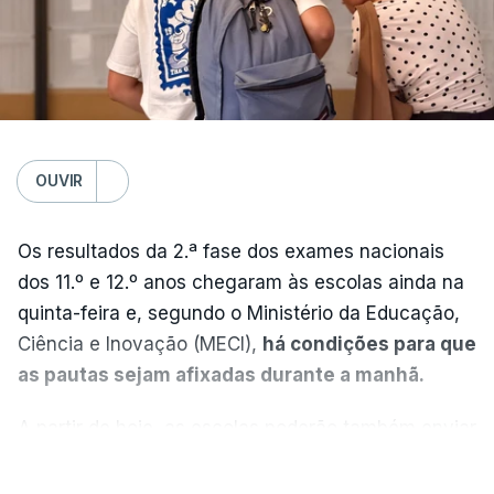
OUVIR
Os resultados da 2.ª fase dos exames nacionais
dos 11.º e 12.º anos chegaram às escolas ainda na
quinta-feira e, segundo o Ministério da Educação,
Ciência e Inovação (MECI),
há condições para que
as pautas sejam afixadas durante a manhã.
A partir de hoje, as escolas poderão também enviar
aos alunos as versões digitalizadas das respetivas
VER MAIS
provas classificadas, à semelhança do que