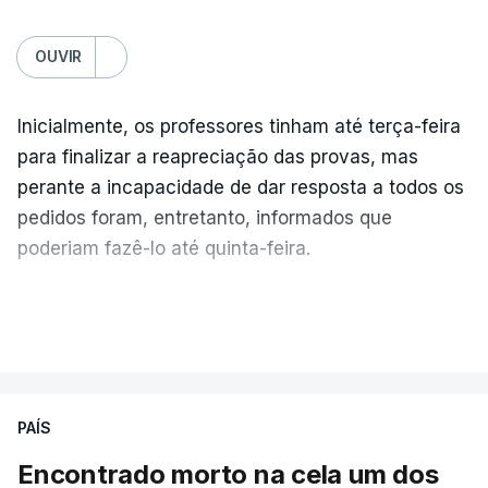
OUVIR
Inicialmente, os professores tinham até terça-feira
para finalizar a reapreciação das provas, mas
perante a incapacidade de dar resposta a todos os
pedidos foram, entretanto, informados que
poderiam fazê-lo até quinta-feira.
A intenção era que os resultados fossem
VER MAIS
publicados no dia seguinte (sexta-feira), o que
poderá não acontecer.
PAÍS
No domingo, estavam concluídos cerca de 50 por
cento dos mais de 20 mil pedidos de reapreciação,
Encontrado morto na cela um dos