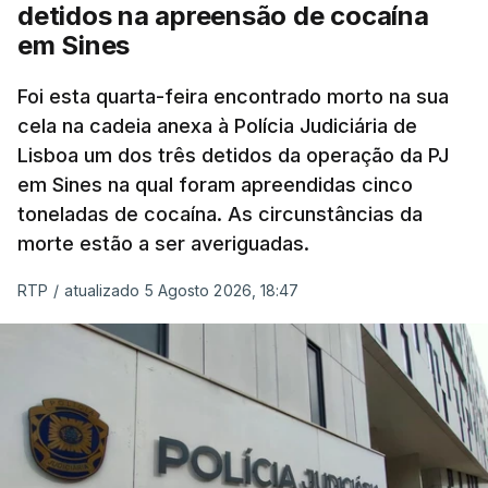
mas Cristina Mota, porta-voz da Missão Escola
detidos na apreensão de cocaína
Pública, tem dúvidas de que o processo esteja
em Sines
concluído a tempo.
Foi esta quarta-feira encontrado morto na sua
cela na cadeia anexa à Polícia Judiciária de
"Durante o fim de semana e nos últimos dias,
Lisboa um dos três detidos da operação da PJ
apercebamo-nos que ainda estão a ser
em Sines na qual foram apreendidas cinco
convocados professores para reapreciações"
,
toneladas de cocaína. As circunstâncias da
disse a professora à agência Lusa.
"Será
morte estão a ser averiguadas.
praticamente impossível termos a totalidade
das reapreciações na sexta-feira".
RTP
/
atualizado 5 Agosto 2026, 18:47
Segundo os docentes, o processo de reapreciação
está a enfrentar vários constrangimentos. Há
casos em que faltam os modelos preenchidos
pelos alunos com a alegação justificativa para o
pedido de reapreciação, ou os documentos que os