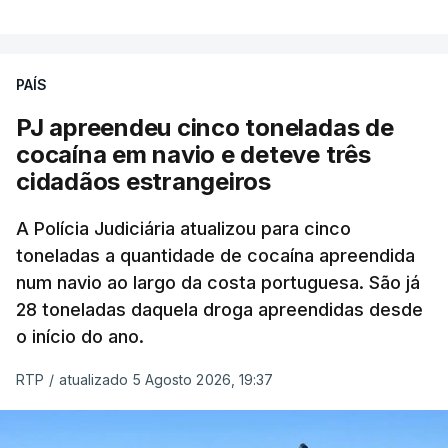
que se encontravam no interior do navio visado na
operação "Skydrop".
PAÍS
O elemento da tripulação encontrado morto
seria o
único detido que poderia dar mais informações
PJ apreendeu cinco toneladas de
à PJ
.
cocaína em navio e deteve três
cidadãos estrangeiros
O corpo foi encontrado pelos guardas prisionais
pelas 8h00 desta quarta-feira. A RTP apurou que
A Polícia Judiciária atualizou para cinco
toneladas a quantidade de cocaína apreendida
não existe videovigilância nas celas, mas há
num navio ao largo da costa portuguesa. São já
câmaras nos corredores das instalações.
28 toneladas daquela droga apreendidas desde
o início do ano.
Em resposta à RTP, a Direção-Geral de Reinserção
e Serviços Prisionais (DGRSP) confirmou que “um
RTP
/
atualizado 5 Agosto 2026, 19:37
detido, entrado com mandado de condução à
cadeia na sequência das detenções da Operação