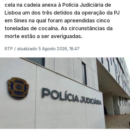
cela na cadeia anexa à Polícia Judiciária de
"Durante o fim de semana e nos últimos dias,
Lisboa um dos três detidos da operação da PJ
apercebamo-nos que ainda estão a ser
em Sines na qual foram apreendidas cinco
convocados professores para reapreciações"
,
toneladas de cocaína. As circunstâncias da
disse a professora à agência Lusa.
"Será
morte estão a ser averiguadas.
praticamente impossível termos a totalidade
das reapreciações na sexta-feira".
RTP
/
atualizado 5 Agosto 2026, 18:47
Segundo os docentes, o processo de reapreciação
está a enfrentar vários constrangimentos. Há
casos em que faltam os modelos preenchidos
pelos alunos com a alegação justificativa para o
pedido de reapreciação, ou os documentos que os
relatores devem preencher.
"Este é um processo muito mais burocrático"
,
sublinhou Cristina Mota, afirmando que, além do