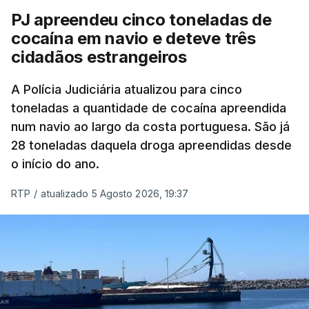
único detido que poderia dar mais informações
PJ apreendeu cinco toneladas de
à PJ
.
cocaína em navio e deteve três
cidadãos estrangeiros
O corpo foi encontrado pelos guardas prisionais
pelas 8h00 desta quarta-feira. A RTP apurou que
A Polícia Judiciária atualizou para cinco
toneladas a quantidade de cocaína apreendida
não existe videovigilância nas celas, mas há
num navio ao largo da costa portuguesa. São já
câmaras nos corredores das instalações.
28 toneladas daquela droga apreendidas desde
o início do ano.
Em resposta à RTP, a Direção-Geral de Reinserção
e Serviços Prisionais (DGRSP) confirmou que “um
RTP
/
atualizado 5 Agosto 2026, 19:37
detido, entrado com mandado de condução à
cadeia na sequência das detenções da Operação
Skydrop,
foi encontrado sem vida na cela que
ocupava sozinho no Estabelecimento Prisional
instalado junto à Polícia Judiciária de Lisboa
”.