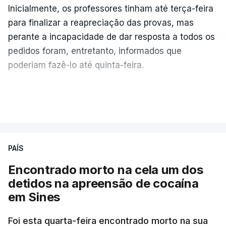
Inicialmente, os professores tinham até terça-feira
para finalizar a reapreciação das provas, mas
perante a incapacidade de dar resposta a todos os
pedidos foram, entretanto, informados que
poderiam fazê-lo até quinta-feira.
A intenção era que os resultados fossem
VER MAIS
publicados no dia seguinte (sexta-feira), o que
poderá não acontecer.
PAÍS
No domingo, estavam concluídos cerca de 50 por
cento dos mais de 20 mil pedidos de reapreciação,
Encontrado morto na cela um dos
mas Cristina Mota, porta-voz da Missão Escola
detidos na apreensão de cocaína
Pública, tem dúvidas de que o processo esteja
em Sines
concluído a tempo.
Foi esta quarta-feira encontrado morto na sua