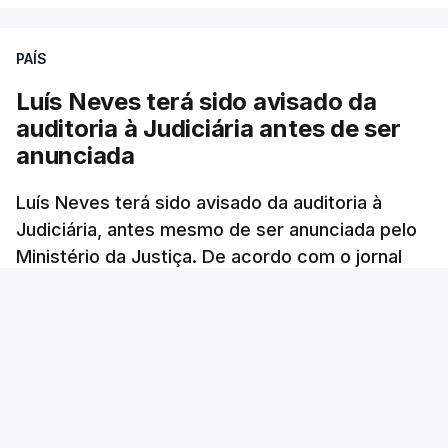
PAÍS
Luís Neves terá sido avisado da
auditoria à Judiciária antes de ser
anunciada
Luís Neves terá sido avisado da auditoria à
Judiciária, antes mesmo de ser anunciada pelo
Ministério da Justiça. De acordo com o jornal
Público, o governo admite desgaste, mas
mantém a confiança no ministro e aposta nas
investigações para preservar a PJ.
RTP Notícias
/
atualizado 8 Agosto 2026, 07:48