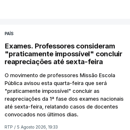
(DGES) contabilizava já perto de 55 mil candidatos,
VER MAIS
ultrapassando o total de 49.595 inscritos na 1.ª
fase do concurso do ano passado.
PAÍS
No primeiro dia do concurso deste ano, apenas
304 alunos tinham apresentado candidatura, muito
Exames. Professores consideram
abaixo dos 10 mil que o tinham feito no primeiro dia
"praticamente impossível" concluir
do concurso do ano passado.
reapreciações até sexta-feira
Pela primeira vez este ano, quase 300 mil exames
O movimento de professores Missão Escola
Pública avisou esta quarta-feira que será
nacionais do ensino secundário foram avaliados
"praticamente impossível" concluir as
em formato digital, mas o processo registou várias
reapreciações da 1ª fase dos exames nacionais
falhas técnicas, obrigando ao adiamento por
até sexta-feira, relatando casos de docentes
alguns dias da divulgação das notas.
convocados nos últimos dias.
RTP
/
5 Agosto 2026, 19:33