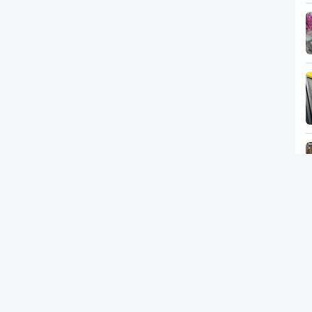
Newsletter
RTP
In
RT