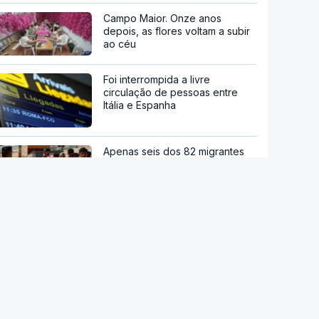
Campo Maior. Onze anos
depois, as flores voltam a subir
ao céu
Foi interrompida a livre
circulação de pessoas entre
Itália e Espanha
Apenas seis dos 82 migrantes
que morreram na travessia para
Ceuta foram identificados
Eclipse solar. Saiba como deve
olhar para o céu com segurança
stale a aplicação
Mais do que um navio de luxo.
Naufrágio bizantino ao largo da
P Notícias