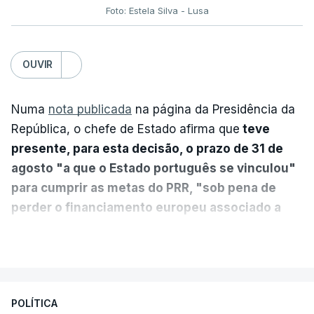
Foto: Estela Silva - Lusa
OUVIR
Numa
nota publicada
na página da Presidência da
República, o chefe de Estado afirma que
teve
presente, para esta decisão, o prazo de 31 de
agosto "a que o Estado português se vinculou"
para cumprir as metas do PRR, "sob pena de
perder o financiamento europeu associado a
essa reforma específica".
VER MAIS
António José Seguro entende que a reforma reúne
treze apoios sociais "num só" e pretende "tornar o
POLÍTICA
sistema mais simples, mais justo e transparente".