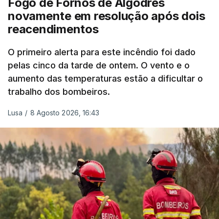
Fogo de Fornos de Algodres
crianças", acrescentou.
novamente em resolução após dois
reacendimentos
António José Seguro mostrou dúvidas sobre se é
garantido o superior interesse da criança.
O primeiro alerta para este incêndio foi dado
pelas cinco da tarde de ontem. O vento e o
aumento das temperaturas estão a dificultar o
trabalho dos bombeiros.
ERRO
100
ERROR ON HTML5 MEDIA ELEMENT
Lusa
/
8 Agosto 2026, 16:43
ESTE CONTEÚDO ESTÁ NESTE
MOMENTO INDISPONÍVEL
O Chega considerou "de uma enorme gravidade" a
decisão do Presidente da República
de enviar para
o Tribunal Constitucional o decreto sobre retorno