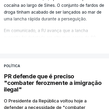
cocaína ao largo de Sines. O conjunto de fardos de
droga tinham acabado de ser lançados ao mar de
uma lancha rápida durante a perseguição.
Em comunicado, a PJ avança que a lancha
suspeita foi detetada em alto mar, cerca de 60
milhas náuticas ao largo de Sines.
VER MAIS
A apreensão aconteceu na tarde desta sexta-feira,
desencadeando uma ação de prevenção
POLÍTICA
desencadeada pela Polícia Judiciária, em
PR defende que é preciso
articulação com a Marinha, a Autoridade Marítima
"combater ferozmente a imigração
Nacional e a Força Aérea.
ilegal"
O ano de 2026 tem sido um ano de recordes: foi
O Presidente da República voltou hoje a
apreendida mais cocaína até ao momento de que
defender a necessidade de "combater
em todo o ano de 2025.