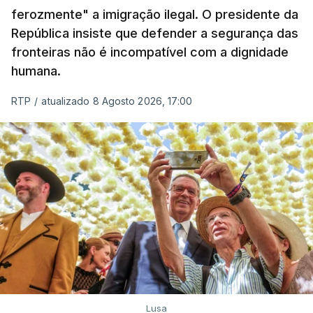
ferozmente" a imigração ilegal. O presidente da
A ação de prevenção visa a deteção em alto mar
República insiste que defender a segurança das
de embarcações de alta velocidade (EAV) que
fronteiras não é incompatível com a dignidade
humana.
utilizam a costa nacional para o tráfico de droga.
RTP
/
atualizado 8 Agosto 2026, 17:00
c/ Lusa
Lusa