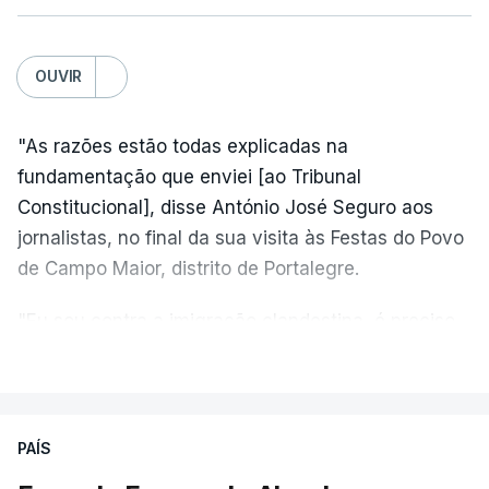
OUVIR
"As razões estão todas explicadas na
fundamentação que enviei [ao Tribunal
Constitucional], disse António José Seguro aos
jornalistas, no final da sua visita às Festas do Povo
de Campo Maior, distrito de Portalegre.
"Eu sou contra a imigração clandestina, é preciso
combater ferozmente a imigração ilegal,
VER MAIS
precisamos de regular a nossa imigração e
precisamos de defender as nossas fronteiras e
nada disto é incompatível com tratarmos com
PAÍS
dignidade as pessoas, designadamente menores e